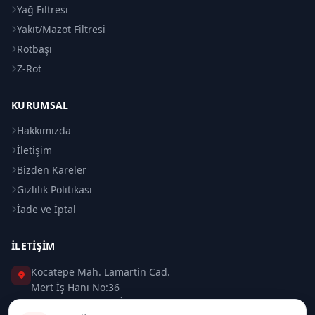
Yağ Filtresi
Yakıt/Mazot Filtresi
Rotbaşı
Z-Rot
KURUMSAL
Hakkımızda
İletişim
Bizden Kareler
Gizlilik Politikası
İade ve İptal
İLETIŞIM
Kocatepe Mah. Lamartin Cad.
Mert İş Hanı No:36
Taksim / Beyoğlu / İSTANBUL