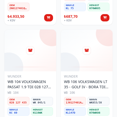
OEM
MAHLE
HENGST
2N0127401Q-A-D
KL 75
H70WK05
₺4.933,50
₺687,70
+ KDV
+ KDV
WUNDER
WUNDER
WB 104 VOLKSWAGEN
WB 106 VOLKSWAGEN LT
PASSAT 1.9 TDI 028 127
35 - GOLF IV - BORA TDI
435 Yakıt/Mazot Filtresi
1J0 127 401 Yakıt/Mazot
WB 104
WB 106
Filtresi
OEM
MANN
OEM
MANN
028 127 435
WK 845/1
1J0127401A/2D0127399/1J0127399A
WK853/3X
MAHLE
HENGST
MAHLE
HENGST
KC 69
H119WK
KL147D
H70WK08