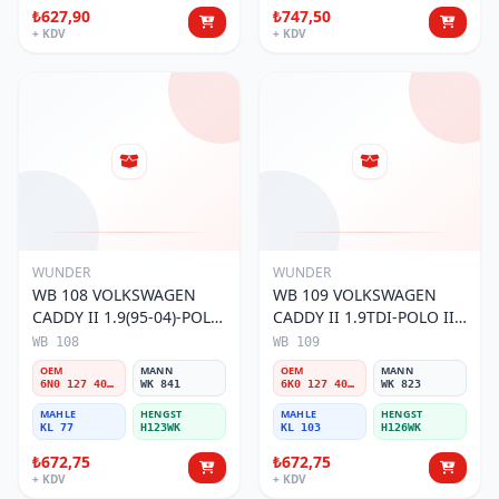
₺627,90
₺747,50
+ KDV
+ KDV
WUNDER
WUNDER
WB 108 VOLKSWAGEN
WB 109 VOLKSWAGEN
CADDY II 1.9(95-04)-POLO
CADDY II 1.9TDI-POLO III
III 1.9TDI 6N0 127 401 C
1.9TDI 6K0 127 401 G
WB 108
WB 109
Yakıt/Mazot Filtresi
Yakıt/Mazot Filtresi
OEM
MANN
OEM
MANN
6N0 127 401 C
WK 841
6K0 127 401 G
WK 823
MAHLE
HENGST
MAHLE
HENGST
KL 77
H123WK
KL 103
H126WK
₺672,75
₺672,75
+ KDV
+ KDV