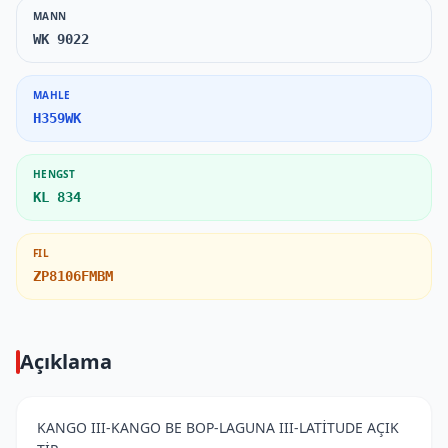
MANN
WK 9022
MAHLE
H359WK
HENGST
KL 834
FIL
ZP8106FMBM
Açıklama
KANGO III-KANGO BE BOP-LAGUNA III-LATİTUDE AÇIK