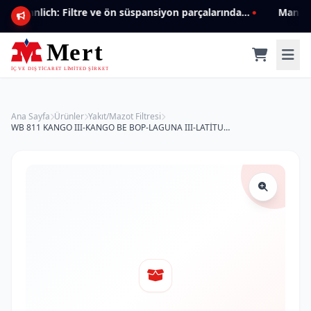
Mannlich: Filtre ve ön süspansiyon parçalarında genişleyen ürün yelpazesiyle kalite ve güven.
Ana Sayfa
Ürünler
Yakıt/Mazot Filtresi
WB 811 KANGO III-KANGO BE BOP-LAGUNA III-LATİTUDE AÇIK TİP 16 40 011 37R Yakıt/Mazot Filtresi