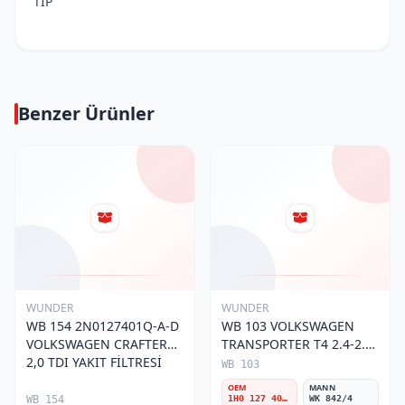
TİP
Benzer Ürünler
WUNDER
WUNDER
WB 154 2N0127401Q-A-D
WB 103 VOLKSWAGEN
VOLKSWAGEN CRAFTER
TRANSPORTER T4 2.4-2.5
2,0 TDI YAKIT FİLTRESİ
MOTOR- CADDY E.M 1H0
WB 103
127 401 C Yakıt/Mazot
OEM
MANN
Filtresi
WB 154
1H0 127 401 C
WK 842/4