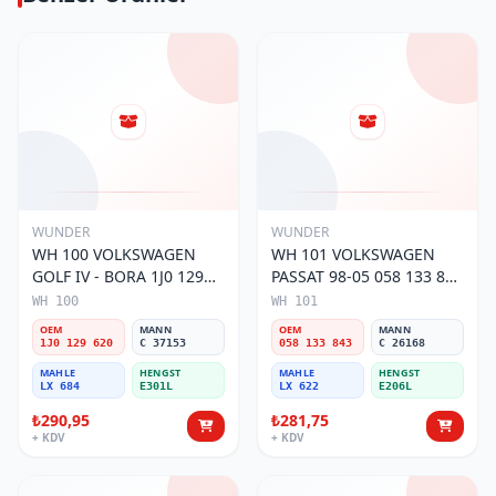
WUNDER
WUNDER
WH 100 VOLKSWAGEN
WH 101 VOLKSWAGEN
GOLF IV - BORA 1J0 129
PASSAT 98-05 058 133 843
620 Hava Filtresi
Hava Filtresi
WH 100
WH 101
OEM
MANN
OEM
MANN
1J0 129 620
C 37153
058 133 843
C 26168
MAHLE
HENGST
MAHLE
HENGST
LX 684
E301L
LX 622
E206L
₺290,95
₺281,75
+ KDV
+ KDV