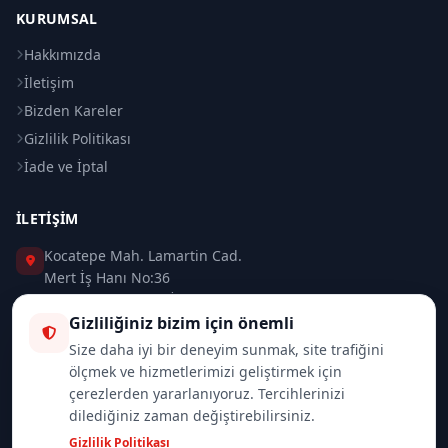
KURUMSAL
Hakkımızda
İletişim
Bizden Kareler
Gizlilik Politikası
İade ve İptal
İLETIŞIM
Kocatepe Mah. Lamartin Cad.
Mert İş Hanı No:36
Taksim / Beyoğlu / İSTANBUL
Gizliliğiniz bizim için önemli
0 (212) 235 37 83
Size daha iyi bir deneyim sunmak, site trafiğini
ölçmek ve hizmetlerimizi geliştirmek için
0 (532) 418 08 46
çerezlerden yararlanıyoruz. Tercihlerinizi
dilediğiniz zaman değiştirebilirsiniz.
info@merttrade.com
Gizlilik Politikası