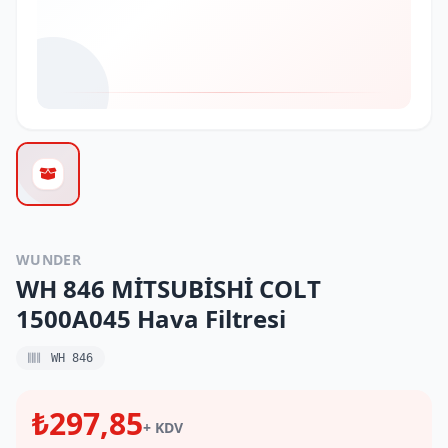
WUNDER
WH 846 MİTSUBİSHİ COLT
1500A045 Hava Filtresi
WH 846
₺297,85
+ KDV