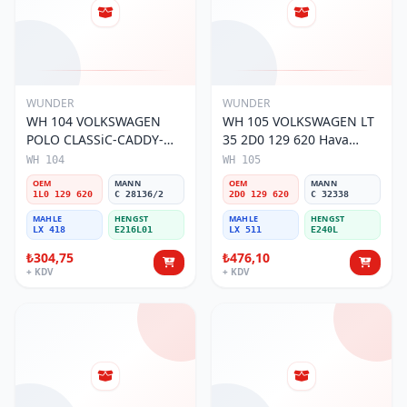
WUNDER
WUNDER
WH 104 VOLKSWAGEN
WH 105 VOLKSWAGEN LT
POLO CLASSiC-CADDY-
35 2D0 129 620 Hava
SEAT iBiZA 1L0 129 620
Filtresi
WH 104
WH 105
Hava Filtresi
OEM
MANN
OEM
MANN
1L0 129 620
C 28136/2
2D0 129 620
C 32338
MAHLE
HENGST
MAHLE
HENGST
LX 418
E216L01
LX 511
E240L
₺304,75
₺476,10
+ KDV
+ KDV