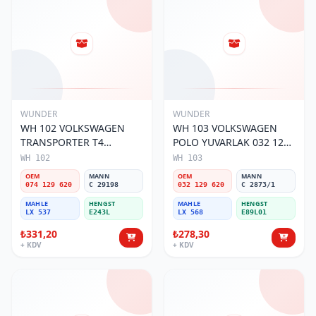
WUNDER
WUNDER
WH 102 VOLKSWAGEN
WH 103 VOLKSWAGEN
TRANSPORTER T4
POLO YUVARLAK 032 129
(SÜNGERSiZ) 074 129 620
620 Hava Filtresi
WH 102
WH 103
Hava Filtresi
OEM
MANN
OEM
MANN
074 129 620
C 29198
032 129 620
C 2873/1
MAHLE
HENGST
MAHLE
HENGST
LX 537
E243L
LX 568
E89L01
₺331,20
₺278,30
+ KDV
+ KDV