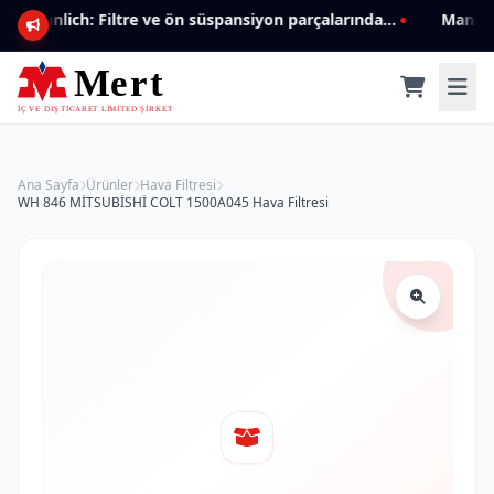
Mannlich: Filtre ve ön süspansiyon parçalarında genişleyen ürün yelpazesiyle kalite ve güven.
Ana Sayfa
Ürünler
Hava Filtresi
WH 846 MİTSUBİSHİ COLT 1500A045 Hava Filtresi