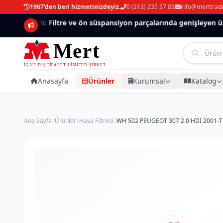
1967'den beri hizmetinizdeyiz.
0 (212) 235 37 83
info@merttrad
Mannlich: Filtre ve ön süspansiyon parçalarında genişleyen ürün
Anasayfa
Ürünler
Kurumsal
Katalog
Ana Sayfa
Ürünler
Hava Filtresi