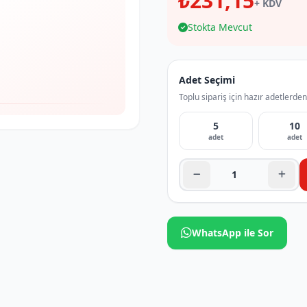
₺231,15
+ KDV
Stokta Mevcut
Adet Seçimi
Toplu sipariş için hazır adetlerden
5
10
adet
adet
WhatsApp ile Sor