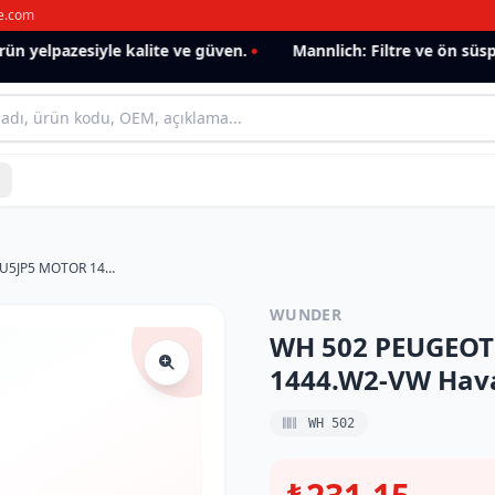
e.com
 yelpazesiyle kalite ve güven.
Mannlich: Filtre ve ön süspa
WH 502 PEUGEOT 307 2.0 HDI 2001-TU5JP5 MOTOR 1444.W2-VW Hava Filtresi
WUNDER
WH 502 PEUGEOT 
1444.W2-VW Hava 
WH 502