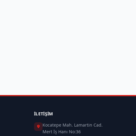
İLETIŞIM
Kocatepe Mah. Lamartin Cad.
Mert İş Hanı No:36