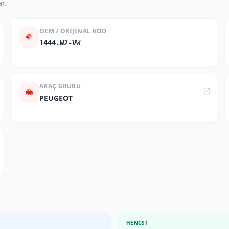
r.
OEM / ORIJINAL KOD
1444.W2-VW
ARAÇ GRUBU
PEUGEOT
HENGST