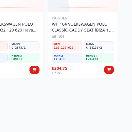
WUNDER
OLKSWAGEN POLO
WH 104 VOLKSWAGEN POLO
32 129 620 Hava
CLASSiC-CADDY-SEAT iBiZA 1L0
129 620 Hava Filtresi
WH 104
MANN
OEM
MANN
C 2873/1
1L0 129 620
C 28136/2
HENGST
MAHLE
HENGST
E89L01
LX 418
E216L01
₺304,75
+ KDV