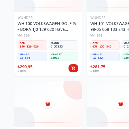
WUNDER
WUNDER
WH 100 VOLKSWAGEN GOLF IV
WH 101 VOLKSWAGE
- BORA 1J0 129 620 Hava
98-05 058 133 843 Ha
Filtresi
WH 100
WH 101
OEM
MANN
OEM
MA
1J0 129 620
C 37153
058 133 843
C 2
MAHLE
HENGST
MAHLE
HEN
LX 684
E301L
LX 622
E20
₺290,95
₺281,75
+ KDV
+ KDV