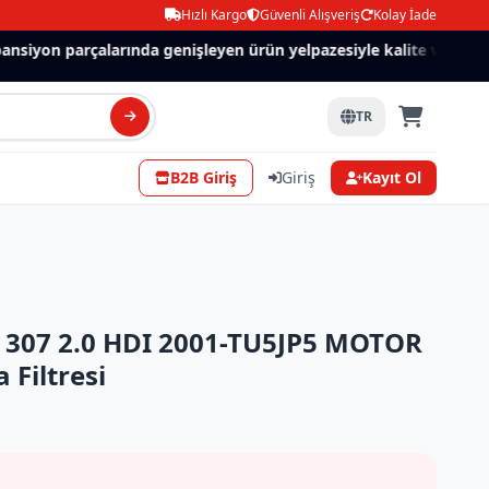
Hızlı Kargo
Güvenli Alışveriş
Kolay İade
nsiyon parçalarında genişleyen ürün yelpazesiyle kalite ve güven.
TR
B2B Giriş
Giriş
Kayıt Ol
307 2.0 HDI 2001-TU5JP5 MOTOR
Filtresi