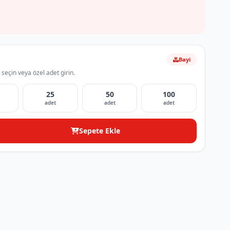
Bayi
 seçin veya özel adet girin.
25
50
100
adet
adet
adet
Sepete Ekle