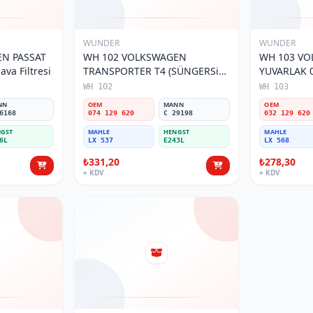
WUNDER
WUNDER
N PASSAT
WH 102 VOLKSWAGEN
WH 103 V
va Filtresi
TRANSPORTER T4 (SÜNGERSiZ)
YUVARLAK 0
074 129 620 Hava Filtresi
Filtresi
WH 102
WH 103
NN
OEM
MANN
OEM
6168
074 129 620
C 29198
032 129 620
GST
MAHLE
HENGST
MAHLE
6L
LX 537
E243L
LX 568
₺331,20
₺278,30
+ KDV
+ KDV