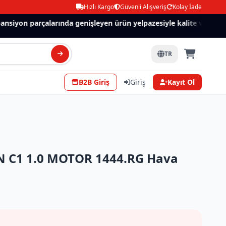
Hızlı Kargo
Güvenli Alışveriş
Kolay İade
siyon parçalarında genişleyen ürün yelpazesiyle kalite ve güven.
TR
B2B Giriş
Giriş
Kayıt Ol
 C1 1.0 MOTOR 1444.RG Hava