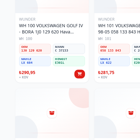
WUNDER
WUNDER
WH 100 VOLKSWAGEN GOLF IV
WH 101 VOLKSWAGE
- BORA 1J0 129 620 Hava
98-05 058 133 843 Ha
Filtresi
WH 100
WH 101
OEM
MANN
OEM
MA
1J0 129 620
C 37153
058 133 843
C 2
MAHLE
HENGST
MAHLE
HEN
LX 684
E301L
LX 622
E20
₺290,95
₺281,75
+ KDV
+ KDV