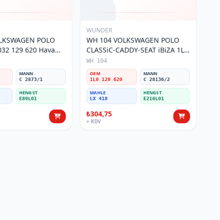
WUNDER
OLKSWAGEN POLO
WH 104 VOLKSWAGEN POLO
32 129 620 Hava
CLASSiC-CADDY-SEAT iBiZA 1L0
129 620 Hava Filtresi
WH 104
MANN
OEM
MANN
C 2873/1
1L0 129 620
C 28136/2
HENGST
MAHLE
HENGST
E89L01
LX 418
E216L01
₺304,75
+ KDV