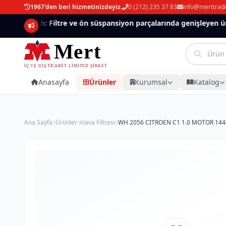
1967'den beri hizmetinizdeyiz.
0 (212) 235 37 83
info@merttrad
Mannlich: Filtre ve ön süspansiyon parçalarında genişleyen ürün
Anasayfa
Ürünler
Kurumsal
Katalog
Ana Sayfa
Ürünler
Hava Filtresi
WH 2056 CITROEN C1 1.0 MOTOR 1444.