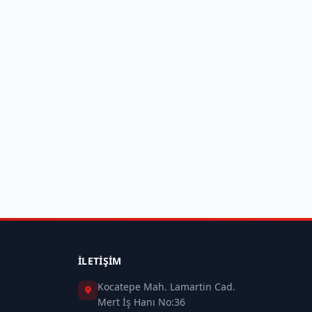
İLETIŞIM
Kocatepe Mah. Lamartin Cad.
Mert İş Hanı No:36