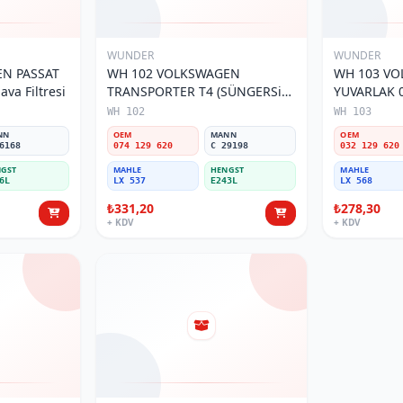
WUNDER
WUNDER
N PASSAT
WH 102 VOLKSWAGEN
WH 103 V
va Filtresi
TRANSPORTER T4 (SÜNGERSiZ)
YUVARLAK 0
074 129 620 Hava Filtresi
Filtresi
WH 102
WH 103
NN
OEM
MANN
OEM
6168
074 129 620
C 29198
032 129 620
GST
MAHLE
HENGST
MAHLE
6L
LX 537
E243L
LX 568
₺331,20
₺278,30
+ KDV
+ KDV