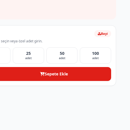
Bayi
 seçin veya özel adet girin.
25
50
100
adet
adet
adet
Sepete Ekle