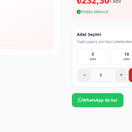
₺232,30
+ KDV
Stokta Mevcut
Adet Seçimi
Toplu sipariş için hazır adetlerden
5
10
adet
adet
WhatsApp ile Sor