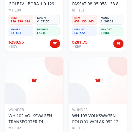
GOLF IV - BORA 1J0 129
PASSAT 98-05 058 133 843
620 Hava Filtresi
Hava Filtresi
WH 100
WH 101
OEM
MANN
OEM
MANN
1J0 129 620
C 37153
058 133 843
C 26168
MAHLE
HENGST
MAHLE
HENGST
LX 684
E301L
LX 622
E206L
₺290,95
₺281,75
+ KDV
+ KDV
WUNDER
WUNDER
WH 102 VOLKSWAGEN
WH 103 VOLKSWAGEN
TRANSPORTER T4
POLO YUVARLAK 032 129
(SÜNGERSiZ) 074 129 620
620 Hava Filtresi
WH 102
WH 103