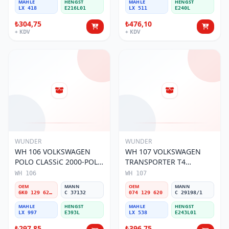
MAHLE
HENGST
MAHLE
HENGST
LX 418
E216L01
LX 511
E240L
₺304,75
₺476,10
+ KDV
+ KDV
WUNDER
WUNDER
WH 106 VOLKSWAGEN
WH 107 VOLKSWAGEN
POLO CLASSiC 2000-POLO
TRANSPORTER T4
III 1.9 6K0 129 620 B Hava
(SÜNGERLi) 074 129 620
WH 106
WH 107
Filtresi
Hava Filtresi
OEM
MANN
OEM
MANN
6K0 129 620 B
C 37132
074 129 620
C 29198/1
MAHLE
HENGST
MAHLE
HENGST
LX 997
E393L
LX 538
E243L01
₺297,85
₺396,75