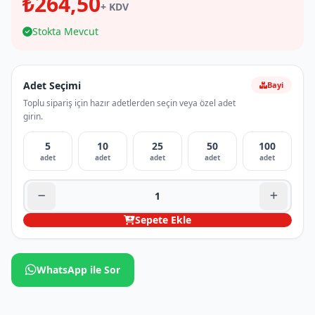
₺264,50
+ KDV
Stokta Mevcut
Adet Seçimi
Bayi
Toplu sipariş için hazır adetlerden seçin veya özel adet
girin.
5
10
25
50
100
adet
adet
adet
adet
adet
Sepete Ekle
WhatsApp ile Sor