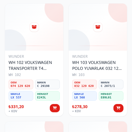
WUNDER
WUNDER
WH 102 VOLKSWAGEN
WH 103 VOLKSWAGEN
TRANSPORTER T4
POLO YUVARLAK 032 129
(SÜNGERSiZ) 074 129 620
620 Hava Filtresi
WH 102
WH 103
Hava Filtresi
OEM
MANN
OEM
MANN
074 129 620
C 29198
032 129 620
C 2873/1
MAHLE
HENGST
MAHLE
HENGST
LX 537
E243L
LX 568
E89L01
₺331,20
₺278,30
+ KDV
+ KDV