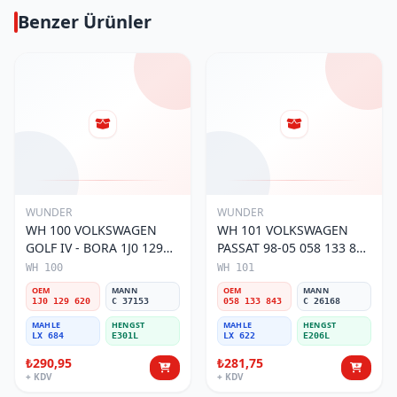
Benzer Ürünler
WUNDER
WUNDER
WH 100 VOLKSWAGEN
WH 101 VOLKSWAGEN
GOLF IV - BORA 1J0 129
PASSAT 98-05 058 133 843
620 Hava Filtresi
Hava Filtresi
WH 100
WH 101
OEM
MANN
OEM
MANN
1J0 129 620
C 37153
058 133 843
C 26168
MAHLE
HENGST
MAHLE
HENGST
LX 684
E301L
LX 622
E206L
₺290,95
₺281,75
+ KDV
+ KDV