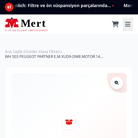
Mannlich: Filtre ve ön süspansiyon parçalarında genişleyen ürün yelpazesiyle kalite ve güven.
Ana Sayfa
Ürünler
Hava Filtresi
WH 503 PEUGEOT PARTNER E.M XUD9-DW8 MOTOR 1444.84-WH Hava Filtresi