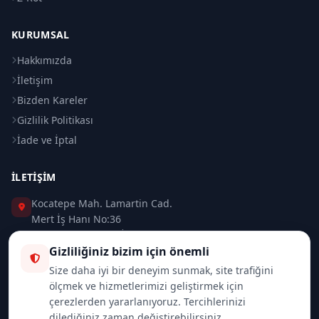
KURUMSAL
Hakkımızda
İletişim
Bizden Kareler
Gizlilik Politikası
İade ve İptal
İLETIŞIM
Kocatepe Mah. Lamartin Cad.
Mert İş Hanı No:36
Taksim / Beyoğlu / İSTANBUL
Gizliliğiniz bizim için önemli
0 (212) 235 37 83
Size daha iyi bir deneyim sunmak, site trafiğini
ölçmek ve hizmetlerimizi geliştirmek için
0 (532) 418 08 46
çerezlerden yararlanıyoruz. Tercihlerinizi
dilediğiniz zaman değiştirebilirsiniz.
info@merttrade.com