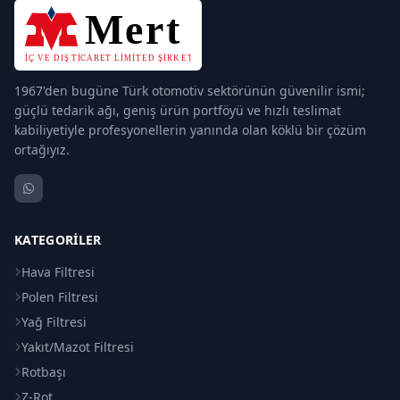
1967'den bugüne Türk otomotiv sektörünün güvenilir ismi;
güçlü tedarik ağı, geniş ürün portföyü ve hızlı teslimat
kabiliyetiyle profesyonellerin yanında olan köklü bir çözüm
ortağıyız.
KATEGORILER
Hava Filtresi
Polen Filtresi
Yağ Filtresi
Yakıt/Mazot Filtresi
Rotbaşı
Z-Rot