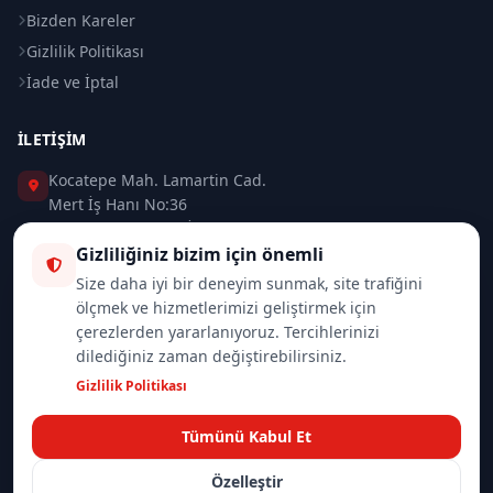
Bizden Kareler
Gizlilik Politikası
İade ve İptal
İLETIŞIM
Kocatepe Mah. Lamartin Cad.
Mert İş Hanı No:36
Taksim / Beyoğlu / İSTANBUL
Gizliliğiniz bizim için önemli
0 (212) 235 37 83
Size daha iyi bir deneyim sunmak, site trafiğini
ölçmek ve hizmetlerimizi geliştirmek için
0 (532) 418 08 46
çerezlerden yararlanıyoruz. Tercihlerinizi
dilediğiniz zaman değiştirebilirsiniz.
info@merttrade.com
Gizlilik Politikası
İletişim Sayfası
Tümünü Kabul Et
Özelleştir