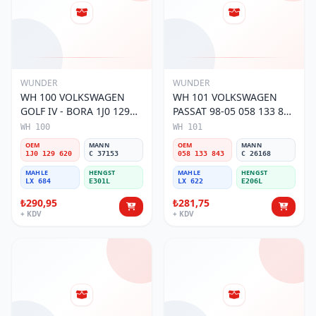
WUNDER
WUNDER
WH 100 VOLKSWAGEN
WH 101 VOLKSWAGEN
GOLF IV - BORA 1J0 129
PASSAT 98-05 058 133 843
620 Hava Filtresi
Hava Filtresi
WH 100
WH 101
OEM
MANN
OEM
MANN
1J0 129 620
C 37153
058 133 843
C 26168
MAHLE
HENGST
MAHLE
HENGST
LX 684
E301L
LX 622
E206L
₺290,95
₺281,75
+ KDV
+ KDV