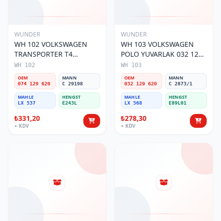
WUNDER
WUNDER
WH 102 VOLKSWAGEN
WH 103 VOLKSWAGEN
TRANSPORTER T4
POLO YUVARLAK 032 129
(SÜNGERSiZ) 074 129 620
620 Hava Filtresi
WH 102
WH 103
Hava Filtresi
OEM
MANN
OEM
MANN
074 129 620
C 29198
032 129 620
C 2873/1
MAHLE
HENGST
MAHLE
HENGST
LX 537
E243L
LX 568
E89L01
₺331,20
₺278,30
+ KDV
+ KDV