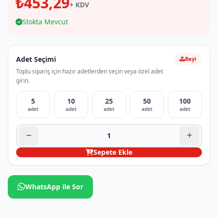
₺453,29
+ KDV
Stokta Mevcut
Adet Seçimi
Bayi
Toplu sipariş için hazır adetlerden seçin veya özel adet
girin.
5
10
25
50
100
adet
adet
adet
adet
adet
Sepete Ekle
WhatsApp ile Sor