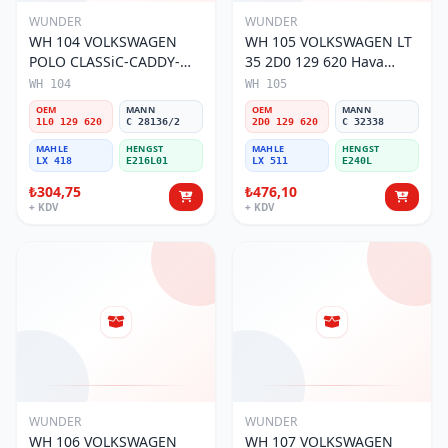
WUNDER
WUNDER
WH 104 VOLKSWAGEN
WH 105 VOLKSWAGEN LT
POLO CLASSiC-CADDY-
35 2D0 129 620 Hava
SEAT iBiZA 1L0 129 620
Filtresi
WH 104
WH 105
Hava Filtresi
OEM
MANN
OEM
MANN
1L0 129 620
C 28136/2
2D0 129 620
C 32338
MAHLE
HENGST
MAHLE
HENGST
LX 418
E216L01
LX 511
E240L
₺304,75
₺476,10
+ KDV
+ KDV
WUNDER
WUNDER
WH 106 VOLKSWAGEN
WH 107 VOLKSWAGEN