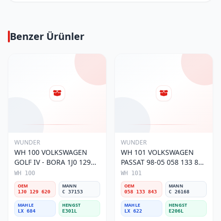
Benzer Ürünler
WUNDER
WUNDER
WH 100 VOLKSWAGEN
WH 101 VOLKSWAGEN
GOLF IV - BORA 1J0 129
PASSAT 98-05 058 133 843
620 Hava Filtresi
Hava Filtresi
WH 100
WH 101
OEM
MANN
OEM
MANN
1J0 129 620
C 37153
058 133 843
C 26168
MAHLE
HENGST
MAHLE
HENGST
LX 684
E301L
LX 622
E206L