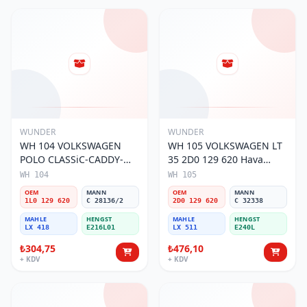
WUNDER
WUNDER
WH 104 VOLKSWAGEN
WH 105 VOLKSWAGEN LT
POLO CLASSiC-CADDY-
35 2D0 129 620 Hava
SEAT iBiZA 1L0 129 620
Filtresi
WH 104
WH 105
Hava Filtresi
OEM
MANN
OEM
MANN
1L0 129 620
C 28136/2
2D0 129 620
C 32338
MAHLE
HENGST
MAHLE
HENGST
LX 418
E216L01
LX 511
E240L
₺304,75
₺476,10
+ KDV
+ KDV