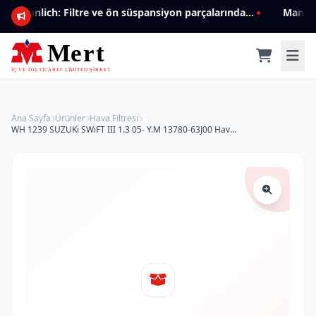
Mannlich: Filtre ve ön süspansiyon parçalarında genişleyen ürün yelpazesiyle kalite ve güven.
Ana Sayfa
Ürünler
Hava Filtresi
WH 1239 SUZUKi SWiFT III 1.3 05- Y.M 13780-63J00 Hava Filtresi