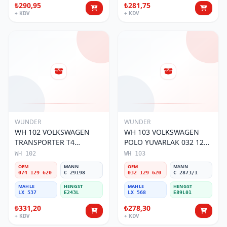
₺290,95
₺281,75
+ KDV
+ KDV
WUNDER
WUNDER
WH 102 VOLKSWAGEN
WH 103 VOLKSWAGEN
TRANSPORTER T4
POLO YUVARLAK 032 129
(SÜNGERSiZ) 074 129 620
620 Hava Filtresi
WH 102
WH 103
Hava Filtresi
OEM
MANN
OEM
MANN
074 129 620
C 29198
032 129 620
C 2873/1
MAHLE
HENGST
MAHLE
HENGST
LX 537
E243L
LX 568
E89L01
₺331,20
₺278,30
+ KDV
+ KDV