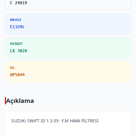
C 24019
MAHLE
E1329L
HENGST
LX 3028
FIL
HP5044
Açıklama
SUZUKi SWiFT III 1.3 05- Y.M HAVA FİLTRESİ