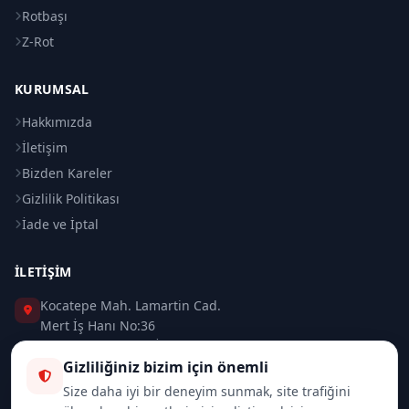
Rotbaşı
Z-Rot
KURUMSAL
Hakkımızda
İletişim
Bizden Kareler
Gizlilik Politikası
İade ve İptal
İLETIŞIM
Kocatepe Mah. Lamartin Cad.
Mert İş Hanı No:36
Taksim / Beyoğlu / İSTANBUL
Gizliliğiniz bizim için önemli
0 (212) 235 37 83
Size daha iyi bir deneyim sunmak, site trafiğini