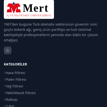
1967'den bugüne Türk otomotiv sektörünün güvenilir ismi;
güçlü tedarik ağı, geniş ürün portföyü ve hızlı teslimat
kabiliyetiyle profesyonellerin yanında olan köklü bir çözüm
ortağıyız.
KATEGORILER
Hava Filtresi
Polen Filtresi
Yağ Filtresi
Yakıt/Mazot Filtresi
Rotbaşı
Z-Rot