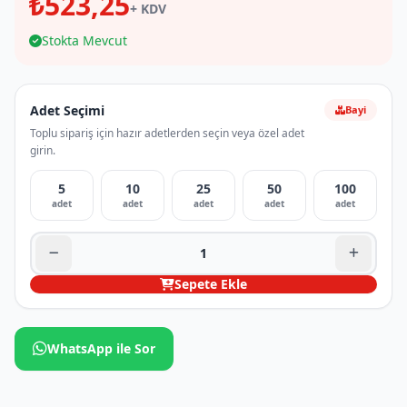
₺523,25
+ KDV
Stokta Mevcut
Adet Seçimi
Bayi
Toplu sipariş için hazır adetlerden seçin veya özel adet
girin.
5
10
25
50
100
adet
adet
adet
adet
adet
Sepete Ekle
WhatsApp ile Sor