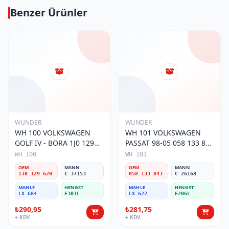
Benzer Ürünler
WUNDER
WUNDER
WH 100 VOLKSWAGEN
WH 101 VOLKSWAGEN
GOLF IV - BORA 1J0 129
PASSAT 98-05 058 133 843
620 Hava Filtresi
Hava Filtresi
WH 100
WH 101
OEM
MANN
OEM
MANN
1J0 129 620
C 37153
058 133 843
C 26168
MAHLE
HENGST
MAHLE
HENGST
LX 684
E301L
LX 622
E206L
₺290,95
₺281,75
+ KDV
+ KDV