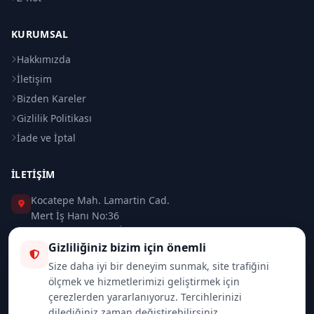
KURUMSAL
Hakkımızda
İletişim
Bizden Kareler
Gizlilik Politikası
İade ve İptal
İLETIŞIM
Kocatepe Mah. Lamartin Cad.
Mert İş Hanı No:36
Taksim / Beyoğlu / İSTANBUL
Gizliliğiniz bizim için önemli
0 (212) 235 37 83
Size daha iyi bir deneyim sunmak, site trafiğini
ölçmek ve hizmetlerimizi geliştirmek için
0 (532) 418 08 46
çerezlerden yararlanıyoruz. Tercihlerinizi
dilediğiniz zaman değiştirebilirsiniz.
info@merttrade.com