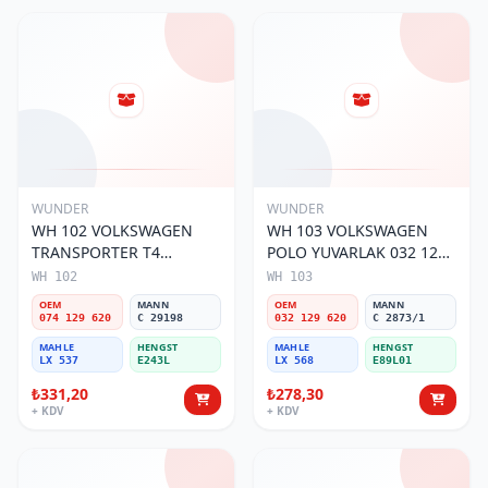
WUNDER
WUNDER
WH 102 VOLKSWAGEN
WH 103 VOLKSWAGEN
TRANSPORTER T4
POLO YUVARLAK 032 129
(SÜNGERSiZ) 074 129 620
620 Hava Filtresi
WH 102
WH 103
Hava Filtresi
OEM
MANN
OEM
MANN
074 129 620
C 29198
032 129 620
C 2873/1
MAHLE
HENGST
MAHLE
HENGST
LX 537
E243L
LX 568
E89L01
₺331,20
₺278,30
+ KDV
+ KDV