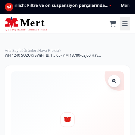
Mannlich: Filtre ve ön süspansiyon parçalarında genişleyen ürün yelpazesiyle kalite ve güven.
Ana Sayfa
Ürünler
Hava Filtresi
WH 1240 SUZUKi SWiFT III 1.5 05- Y.M 13780-62J00 Hava Filtresi