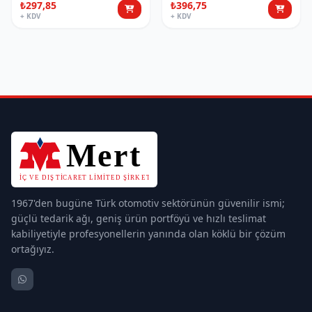
₺297,85
₺396,75
+ KDV
+ KDV
1967'den bugüne Türk otomotiv sektörünün güvenilir ismi;
güçlü tedarik ağı, geniş ürün portföyü ve hızlı teslimat
kabiliyetiyle profesyonellerin yanında olan köklü bir çözüm
ortağıyız.