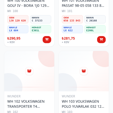
WH 100 VOLKSWAGEN
WH 101 VOLKSWAGEN
GOLF IV - BORA 1J0 129
PASSAT 98-05 058 133 843
620 Hava Filtresi
Hava Filtresi
WH 100
WH 101
OEM
MANN
OEM
MANN
1J0 129 620
C 37153
058 133 843
C 26168
MAHLE
HENGST
MAHLE
HENGST
LX 684
E301L
LX 622
E206L
₺290,95
₺281,75
+ KDV
+ KDV
WUNDER
WUNDER
WH 102 VOLKSWAGEN
WH 103 VOLKSWAGEN
TRANSPORTER T4
POLO YUVARLAK 032 129
(SÜNGERSiZ) 074 129 620
620 Hava Filtresi
WH 102
WH 103