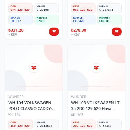
Hava Filtresi
OEM
MANN
OEM
MANN
074 129 620
C 29198
032 129 620
C 2873/1
MAHLE
HENGST
MAHLE
HENGST
LX 537
E243L
LX 568
E89L01
₺331,20
₺278,30
+ KDV
+ KDV
WUNDER
WUNDER
WH 104 VOLKSWAGEN
WH 105 VOLKSWAGEN LT
POLO CLASSiC-CADDY-
35 2D0 129 620 Hava
SEAT iBiZA 1L0 129 620
Filtresi
WH 104
WH 105
Hava Filtresi
OEM
MANN
OEM
MANN
1L0 129 620
C 28136/2
2D0 129 620
C 32338