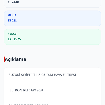
C 2448
MAHLE
E893L
HENGST
LX 1575
Açıklama
SUZUKi SWiFT III 1.5 05- Y.M HAVA FİLTRESİ
FILTRON REF: AP190/4