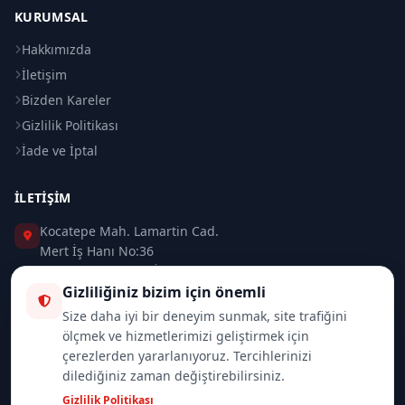
KURUMSAL
Hakkımızda
İletişim
Bizden Kareler
Gizlilik Politikası
İade ve İptal
İLETIŞIM
Kocatepe Mah. Lamartin Cad.
Mert İş Hanı No:36
Taksim / Beyoğlu / İSTANBUL
Gizliliğiniz bizim için önemli
0 (212) 235 37 83
Size daha iyi bir deneyim sunmak, site trafiğini
ölçmek ve hizmetlerimizi geliştirmek için
0 (532) 418 08 46
çerezlerden yararlanıyoruz. Tercihlerinizi
dilediğiniz zaman değiştirebilirsiniz.
info@merttrade.com
Gizlilik Politikası