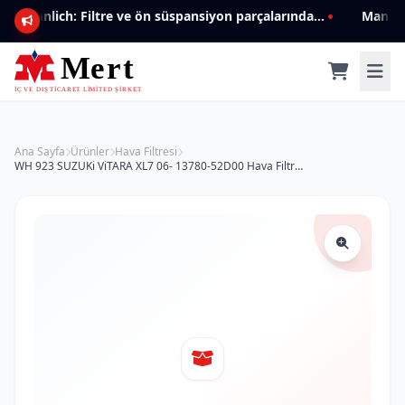
Mannlich: Filtre ve ön süspansiyon parçalarında genişleyen ürün yelpazesiyle kalite ve güven.
Ana Sayfa
Ürünler
Hava Filtresi
WH 923 SUZUKi ViTARA XL7 06- 13780-52D00 Hava Filtresi