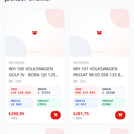
WUNDER
WUNDER
WH 100 VOLKSWAGEN
WH 101 VOLKSWAGEN
GOLF IV - BORA 1J0 129
PASSAT 98-05 058 133 843
620 Hava Filtresi
Hava Filtresi
WH 100
WH 101
OEM
MANN
OEM
MANN
1J0 129 620
C 37153
058 133 843
C 26168
MAHLE
HENGST
MAHLE
HENGST
LX 684
E301L
LX 622
E206L
₺290,95
₺281,75
+ KDV
+ KDV