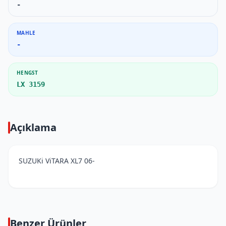
-
MAHLE
-
HENGST
LX 3159
Açıklama
SUZUKi ViTARA XL7 06-
Benzer Ürünler