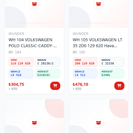
WUNDER
WUNDER
WH 104 VOLKSWAGEN
WH 105 VOLKSWAGEN LT
POLO CLASSiC-CADDY-
35 2D0 129 620 Hava
SEAT iBiZA 1L0 129 620
Filtresi
WH 104
WH 105
Hava Filtresi
OEM
MANN
OEM
MANN
1L0 129 620
C 28136/2
2D0 129 620
C 32338
MAHLE
HENGST
MAHLE
HENGST
LX 418
E216L01
LX 511
E240L
₺304,75
₺476,10
+ KDV
+ KDV