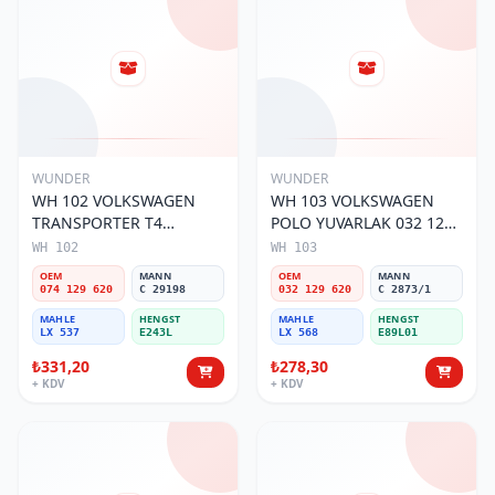
WUNDER
WUNDER
WH 102 VOLKSWAGEN
WH 103 VOLKSWAGEN
TRANSPORTER T4
POLO YUVARLAK 032 129
(SÜNGERSiZ) 074 129 620
620 Hava Filtresi
WH 102
WH 103
Hava Filtresi
OEM
MANN
OEM
MANN
074 129 620
C 29198
032 129 620
C 2873/1
MAHLE
HENGST
MAHLE
HENGST
LX 537
E243L
LX 568
E89L01
₺331,20
₺278,30
+ KDV
+ KDV