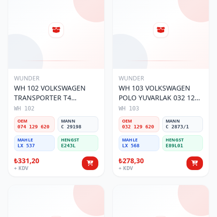
WUNDER
WUNDER
WH 102 VOLKSWAGEN
WH 103 VOLKSWAGEN
TRANSPORTER T4
POLO YUVARLAK 032 129
(SÜNGERSiZ) 074 129 620
620 Hava Filtresi
WH 102
WH 103
Hava Filtresi
OEM
MANN
OEM
MANN
074 129 620
C 29198
032 129 620
C 2873/1
MAHLE
HENGST
MAHLE
HENGST
LX 537
E243L
LX 568
E89L01
₺331,20
₺278,30
+ KDV
+ KDV