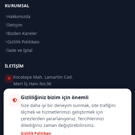
KURUMSAL
Hakkımızda
İletişim
Bizden Kareler
Gizlilik Politikası
İade ve İptal
İLETIŞIM
Kocatepe Mah. Lamartin Cad.
Mert İş Hanı No:36
Taksim / Beyoğlu / İSTANBUL
Gizliliğiniz bizim için önemli
0 (212) 235 37 83
Size daha iyi bir deneyim sunmak, site trafiğini
ölçmek ve hizmetlerimizi geliştirmek için
0 (532) 418 08 46
çerezlerden yararlanıyoruz. Tercihlerinizi
dilediğiniz zaman değiştirebilirsiniz.
info@merttrade.com
Gizlilik Politikası