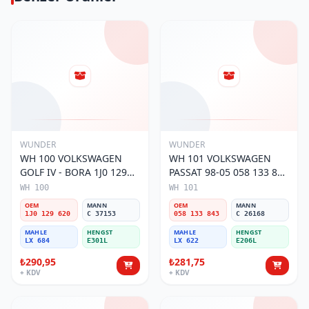
WUNDER
WUNDER
WH 100 VOLKSWAGEN
WH 101 VOLKSWAGEN
GOLF IV - BORA 1J0 129
PASSAT 98-05 058 133 843
620 Hava Filtresi
Hava Filtresi
WH 100
WH 101
OEM
MANN
OEM
MANN
1J0 129 620
C 37153
058 133 843
C 26168
MAHLE
HENGST
MAHLE
HENGST
LX 684
E301L
LX 622
E206L
₺290,95
₺281,75
+ KDV
+ KDV