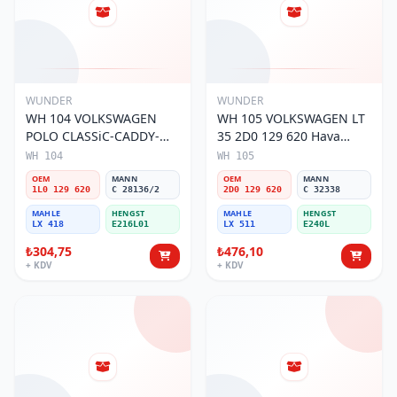
WUNDER
WUNDER
WH 104 VOLKSWAGEN
WH 105 VOLKSWAGEN LT
POLO CLASSiC-CADDY-
35 2D0 129 620 Hava
SEAT iBiZA 1L0 129 620
Filtresi
WH 104
WH 105
Hava Filtresi
OEM
MANN
OEM
MANN
1L0 129 620
C 28136/2
2D0 129 620
C 32338
MAHLE
HENGST
MAHLE
HENGST
LX 418
E216L01
LX 511
E240L
₺304,75
₺476,10
+ KDV
+ KDV