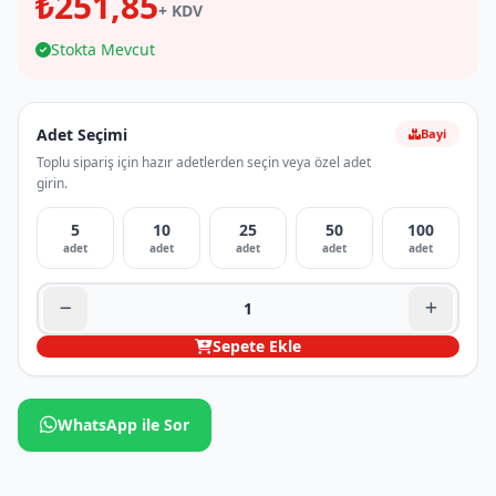
₺251,85
+ KDV
Stokta Mevcut
Adet Seçimi
Bayi
Toplu sipariş için hazır adetlerden seçin veya özel adet
girin.
5
10
25
50
100
adet
adet
adet
adet
adet
Sepete Ekle
WhatsApp ile Sor