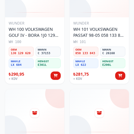
WUNDER
WUNDER
WH 100 VOLKSWAGEN
WH 101 VOLKSWAGEN
GOLF IV - BORA 1J0 129
PASSAT 98-05 058 133 843
620 Hava Filtresi
Hava Filtresi
WH 100
WH 101
OEM
MANN
OEM
MANN
1J0 129 620
C 37153
058 133 843
C 26168
MAHLE
HENGST
MAHLE
HENGST
LX 684
E301L
LX 622
E206L
₺290,95
₺281,75
+ KDV
+ KDV