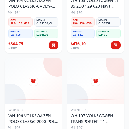
WH 104 VOLKSWAGEN
WH 105 VOLKSWAGEN LT
POLO CLASSiC-CADDY-
35 2D0 129 620 Hava
SEAT iBiZA 1L0 129 620
Filtresi
WH 104
WH 105
Hava Filtresi
OEM
MANN
OEM
MANN
1L0 129 620
C 28136/2
2D0 129 620
C 32338
MAHLE
HENGST
MAHLE
HENGST
LX 418
E216L01
LX 511
E240L
₺304,75
₺476,10
+ KDV
+ KDV
WUNDER
WUNDER
WH 106 VOLKSWAGEN
WH 107 VOLKSWAGEN
POLO CLASSiC 2000-POLO
TRANSPORTER T4
III 1.9 6K0 129 620 B Hava
(SÜNGERLi) 074 129 620
WH 106
WH 107