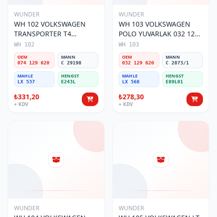
WUNDER
WUNDER
WH 102 VOLKSWAGEN
WH 103 VOLKSWAGEN
TRANSPORTER T4
POLO YUVARLAK 032 129
(SÜNGERSiZ) 074 129 620
620 Hava Filtresi
WH 102
WH 103
Hava Filtresi
OEM
MANN
OEM
MANN
074 129 620
C 29198
032 129 620
C 2873/1
MAHLE
HENGST
MAHLE
HENGST
LX 537
E243L
LX 568
E89L01
₺331,20
₺278,30
+ KDV
+ KDV
WUNDER
WUNDER