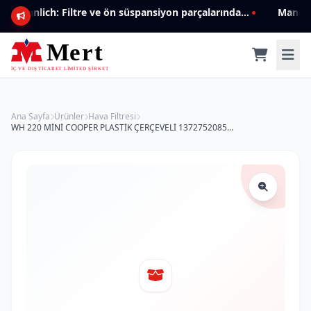
Mannlich: Filtre ve ön süspansiyon parçalarında genişleyen ürün yelpazesiyle kalite ve güven.
Ana Sayfa
Ürünler
Hava Filtresi
WH 220 MİNİ COOPER PLASTİK ÇERÇEVELİ 13727520855 Hava Filtresi