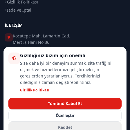
Gizlilik Politikası
İade ve İptal
İLETIŞIM
Kocatepe Mah. Lamartin Cad.
Mert İş Hanı No:36
Taksim / Beyoğlu / İSTANBUL
Gizliliğiniz bizim için önemli
0 (212) 235 37 83
Size daha iyi bir deneyim sunmak, site trafiğini
ölçmek ve hizmetlerimizi geliştirmek için
0 (532) 418 08 46
çerezlerden yararlanıyoruz. Tercihlerinizi
dilediğiniz zaman değiştirebilirsiniz.
info@merttrade.com
Gizlilik Politikası
İletişim Sayfası
Tümünü Kabul Et
Özelleştir
© 2026
Mannlich | MertTrade.com
— Tüm hakları saklıdır.
Gizlilik
İade Politikası
Reddet