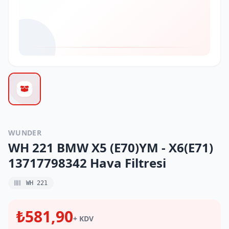
WUNDER
WH 221 BMW X5 (E70)YM - X6(E71)
13717798342 Hava Filtresi
WH 221
₺581,90
+ KDV