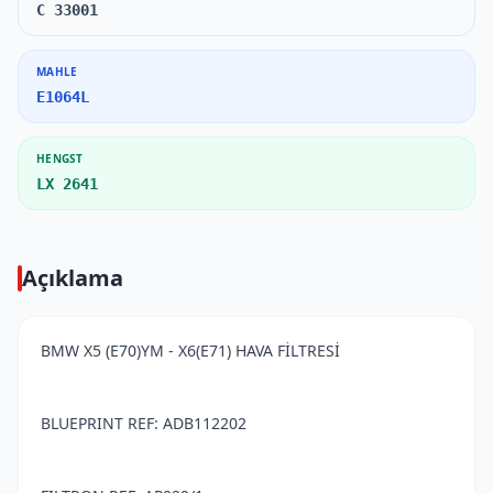
C 33001
MAHLE
E1064L
HENGST
LX 2641
Açıklama
BMW X5 (E70)YM - X6(E71) HAVA FİLTRESİ
BLUEPRINT REF: ADB112202