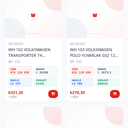
WUNDER
WUNDER
WH 102 VOLKSWAGEN
WH 103 VOLKSWAGEN
TRANSPORTER T4
POLO YUVARLAK 032 129
(SÜNGERSiZ) 074 129 620
620 Hava Filtresi
WH 102
WH 103
Hava Filtresi
OEM
MANN
OEM
MANN
074 129 620
C 29198
032 129 620
C 2873/1
MAHLE
HENGST
MAHLE
HENGST
LX 537
E243L
LX 568
E89L01
₺331,20
₺278,30
+ KDV
+ KDV