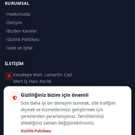
KURUMSAL
Hakkımızda
İletişim
Bizden Kareler
Gizlilik Politikası
İade ve İptal
İLETIŞIM
Kocatepe Mah. Lamartin Cad.
Mert İş Hanı No:36
Taksim / Beyoğlu / İSTANBUL
Gizliliğiniz bizim için önemli
0 (212) 235 37 83
Size daha iyi bir deneyim sunmak, site trafiğini
ölçmek ve hizmetlerimizi geliştirmek için
0 (532) 418 08 46
çerezlerden yararlanıyoruz. Tercihlerinizi
dilediğiniz zaman değiştirebilirsiniz.
info@merttrade.com
Gizlilik Politikası