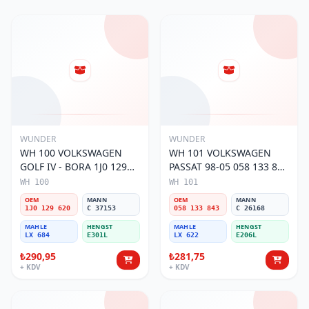
WUNDER
WUNDER
WH 100 VOLKSWAGEN
WH 101 VOLKSWAGEN
GOLF IV - BORA 1J0 129
PASSAT 98-05 058 133 843
620 Hava Filtresi
Hava Filtresi
WH 100
WH 101
OEM
MANN
OEM
MANN
1J0 129 620
C 37153
058 133 843
C 26168
MAHLE
HENGST
MAHLE
HENGST
LX 684
E301L
LX 622
E206L
₺290,95
₺281,75
+ KDV
+ KDV