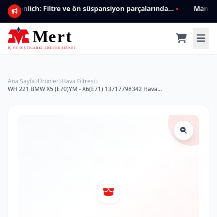
Mannlich: Filtre ve ön süspansiyon parçalarında genişleyen ürün yelpazesiyle kalite ve güven.
Ana Sayfa
Ürünler
Hava Filtresi
WH 221 BMW X5 (E70)YM - X6(E71) 13717798342 Hava Filtresi