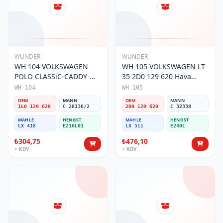
WUNDER
WUNDER
WH 104 VOLKSWAGEN
WH 105 VOLKSWAGEN LT
POLO CLASSiC-CADDY-
35 2D0 129 620 Hava
SEAT iBiZA 1L0 129 620
Filtresi
WH 104
WH 105
Hava Filtresi
OEM
MANN
OEM
MANN
1L0 129 620
C 28136/2
2D0 129 620
C 32338
MAHLE
HENGST
MAHLE
HENGST
LX 418
E216L01
LX 511
E240L
₺304,75
₺476,10
+ KDV
+ KDV