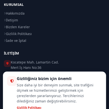
KURUMSAL
Hakkımızda
İletişim
Bizden Kareler
Gizlilik Politikası
İade ve İptal
İLETIŞIM
Kocatepe Mah. Lamartin Cad.
Mert İş Hanı No:36
Taksim / Beyoğlu / İSTANBUL
Gizliliğiniz bizim için önemli
0 (212) 235 37 83
Size daha iyi bir deneyim sunmak, site trafiğini
ölçmek ve hizmetlerimizi geliştirmek için
0 (532) 418 08 46
çerezlerden yararlanıyoruz. Tercihlerinizi
dilediğiniz zaman değiştirebilirsiniz.
info@merttrade.com
Gizlilik Politikası