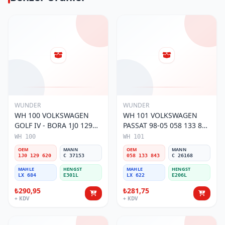
WUNDER
WUNDER
WH 100 VOLKSWAGEN
WH 101 VOLKSWAGEN
GOLF IV - BORA 1J0 129
PASSAT 98-05 058 133 843
620 Hava Filtresi
Hava Filtresi
WH 100
WH 101
OEM
MANN
OEM
MANN
1J0 129 620
C 37153
058 133 843
C 26168
MAHLE
HENGST
MAHLE
HENGST
LX 684
E301L
LX 622
E206L
₺290,95
₺281,75
+ KDV
+ KDV