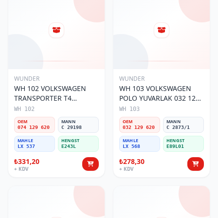
WUNDER
WUNDER
WH 102 VOLKSWAGEN
WH 103 VOLKSWAGEN
TRANSPORTER T4
POLO YUVARLAK 032 129
(SÜNGERSiZ) 074 129 620
620 Hava Filtresi
WH 102
WH 103
Hava Filtresi
OEM
MANN
OEM
MANN
074 129 620
C 29198
032 129 620
C 2873/1
MAHLE
HENGST
MAHLE
HENGST
LX 537
E243L
LX 568
E89L01
₺331,20
₺278,30
+ KDV
+ KDV