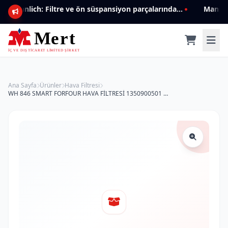
Mannlich: Filtre ve ön süspansiyon parçalarında genişleyen ürün yelpazesiyle kalite ve güven.
Ana Sayfa
Ürünler
Hava Filtresi
WH 846 SMART FORFOUR HAVA FİLTRESİ 1350900501 Hava Filtresi