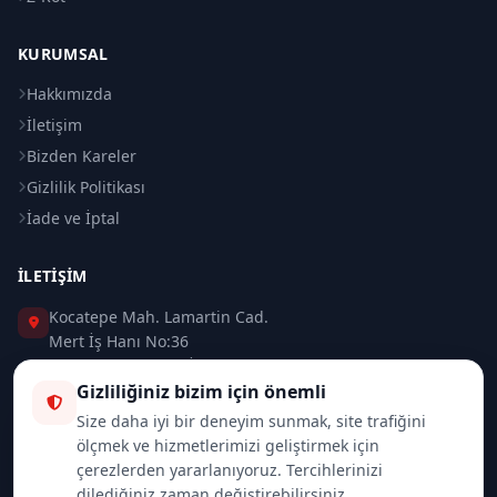
KURUMSAL
Hakkımızda
İletişim
Bizden Kareler
Gizlilik Politikası
İade ve İptal
İLETIŞIM
Kocatepe Mah. Lamartin Cad.
Mert İş Hanı No:36
Taksim / Beyoğlu / İSTANBUL
Gizliliğiniz bizim için önemli
0 (212) 235 37 83
Size daha iyi bir deneyim sunmak, site trafiğini
ölçmek ve hizmetlerimizi geliştirmek için
0 (532) 418 08 46
çerezlerden yararlanıyoruz. Tercihlerinizi
dilediğiniz zaman değiştirebilirsiniz.
info@merttrade.com