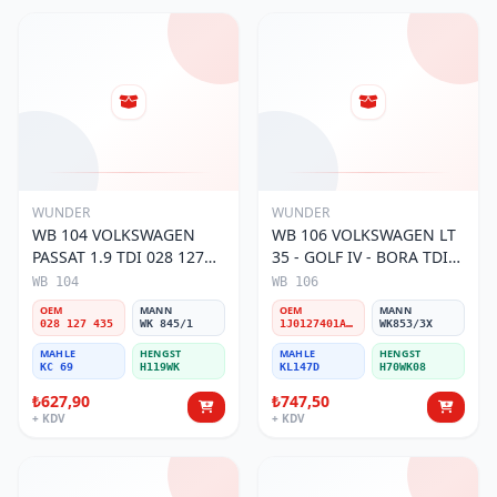
WUNDER
WUNDER
WB 104 VOLKSWAGEN
WB 106 VOLKSWAGEN LT
PASSAT 1.9 TDI 028 127
35 - GOLF IV - BORA TDI
435 Yakıt/Mazot Filtresi
1J0 127 401 Yakıt/Mazot
WB 104
WB 106
Filtresi
OEM
MANN
OEM
MANN
028 127 435
WK 845/1
1J0127401A/2D0127399/1J0127399A
WK853/3X
MAHLE
HENGST
MAHLE
HENGST
KC 69
H119WK
KL147D
H70WK08
₺627,90
₺747,50
+ KDV
+ KDV