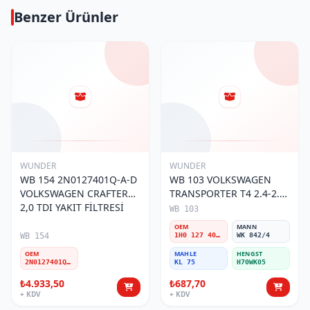
Benzer Ürünler
WUNDER
WUNDER
WB 154 2N0127401Q-A-D
WB 103 VOLKSWAGEN
VOLKSWAGEN CRAFTER
TRANSPORTER T4 2.4-2.5
2,0 TDI YAKIT FİLTRESİ
MOTOR- CADDY E.M 1H0
WB 103
127 401 C Yakıt/Mazot
OEM
MANN
Filtresi
WB 154
1H0 127 401 C
WK 842/4
OEM
MAHLE
HENGST
2N0127401Q-A-D
KL 75
H70WK05
₺4.933,50
₺687,70
+ KDV
+ KDV