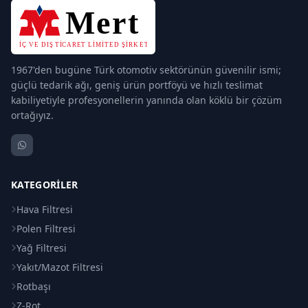
1967'den bugüne Türk otomotiv sektörünün güvenilir ismi;
güçlü tedarik ağı, geniş ürün portföyü ve hızlı teslimat
kabiliyetiyle profesyonellerin yanında olan köklü bir çözüm
ortağıyız.
KATEGORILER
Hava Filtresi
Polen Filtresi
Yağ Filtresi
Yakıt/Mazot Filtresi
Rotbaşı
Z-Rot