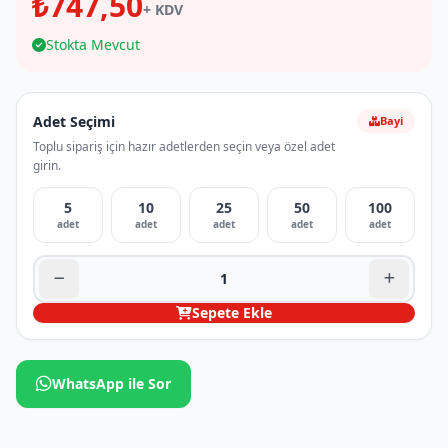
₺747,50
+ KDV
Stokta Mevcut
Adet Seçimi
Bayi
Toplu sipariş için hazır adetlerden seçin veya özel adet
girin.
5
10
25
50
100
adet
adet
adet
adet
adet
Sepete Ekle
WhatsApp ile Sor