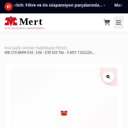
Mannlich: Filtre ve ön süspansiyon parçalarında genişleyen ürün yelpazesiyle kalite ve güven.
Ana Sayfa
Ürünler
Yakıt/Mazot Filtresi
WB 210 BMW E34 - E36 - E39 325 Tds - 5 M51 13322244892 Yakıt/Mazot Filtresi