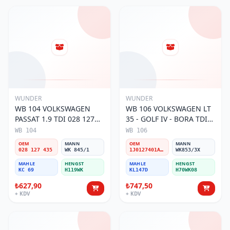
WUNDER
WUNDER
WB 104 VOLKSWAGEN
WB 106 VOLKSWAGEN LT
PASSAT 1.9 TDI 028 127
35 - GOLF IV - BORA TDI
435 Yakıt/Mazot Filtresi
1J0 127 401 Yakıt/Mazot
WB 104
WB 106
Filtresi
OEM
MANN
OEM
MANN
028 127 435
WK 845/1
1J0127401A/2D0127399/1J0127399A
WK853/3X
MAHLE
HENGST
MAHLE
HENGST
KC 69
H119WK
KL147D
H70WK08
₺627,90
₺747,50
+ KDV
+ KDV