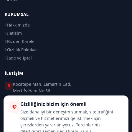
KURUMSAL
Hakkımızda
İletişim
Bizden Kareler
Gizlilik Politikası
İade ve İptal
İLETIŞIM
Kocatepe Mah. Lamartin Cad.
Mert İş Hanı No:36
Taksim / Beyoğlu / İSTANBUL
Gizliliğiniz bizim için önemli
0 (212) 235 37 83
Size daha iyi bir deneyim sunmak, site trafiğini
ölçmek ve hizmetlerimizi geliştirmek için
0 (532) 418 08 46
çerezlerden yararlanıyoruz. Tercihlerinizi
dilediğiniz zaman değiştirebilirsiniz.
info@merttrade.com