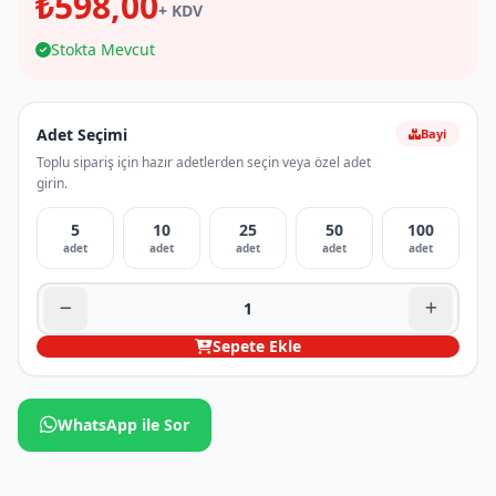
₺598,00
+ KDV
Stokta Mevcut
Adet Seçimi
Bayi
Toplu sipariş için hazır adetlerden seçin veya özel adet
girin.
5
10
25
50
100
adet
adet
adet
adet
adet
Sepete Ekle
WhatsApp ile Sor