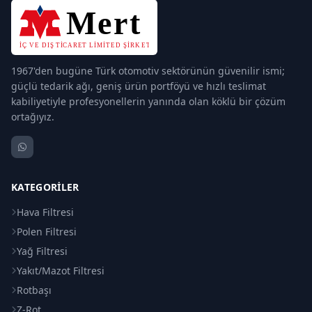
1967'den bugüne Türk otomotiv sektörünün güvenilir ismi;
güçlü tedarik ağı, geniş ürün portföyü ve hızlı teslimat
kabiliyetiyle profesyonellerin yanında olan köklü bir çözüm
ortağıyız.
KATEGORILER
Hava Filtresi
Polen Filtresi
Yağ Filtresi
Yakıt/Mazot Filtresi
Rotbaşı
Z-Rot