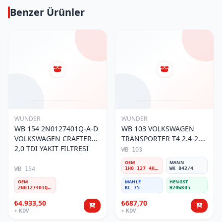
Benzer Ürünler
WUNDER
WUNDER
WB 154 2N0127401Q-A-D
WB 103 VOLKSWAGEN
VOLKSWAGEN CRAFTER
TRANSPORTER T4 2.4-2.5
2,0 TDI YAKIT FİLTRESİ
MOTOR- CADDY E.M 1H0
WB 103
127 401 C Yakıt/Mazot
OEM
MANN
Filtresi
WB 154
1H0 127 401 C
WK 842/4
OEM
MAHLE
HENGST
2N0127401Q-A-D
KL 75
H70WK05
₺4.933,50
₺687,70
+ KDV
+ KDV