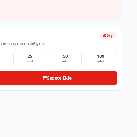
Bayi
 seçin veya özel adet girin.
25
50
100
adet
adet
adet
Sepete Ekle