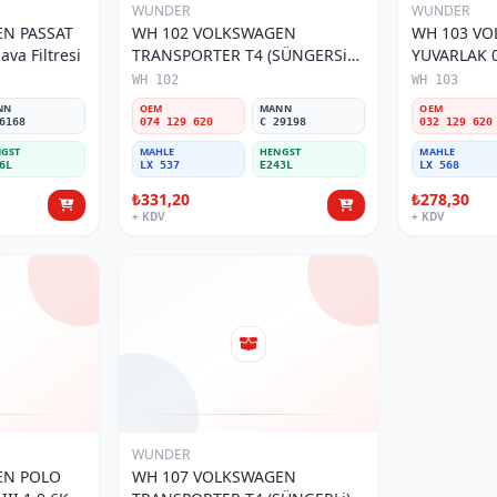
WUNDER
WUNDER
N PASSAT
WH 102 VOLKSWAGEN
WH 103 V
va Filtresi
TRANSPORTER T4 (SÜNGERSiZ)
YUVARLAK 0
074 129 620 Hava Filtresi
Filtresi
WH 102
WH 103
NN
OEM
MANN
OEM
6168
074 129 620
C 29198
032 129 620
GST
MAHLE
HENGST
MAHLE
6L
LX 537
E243L
LX 568
₺331,20
₺278,30
+ KDV
+ KDV
WUNDER
EN POLO
WH 107 VOLKSWAGEN