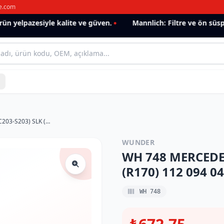
e.com
 yelpazesiyle kalite ve güven.
Mannlich: Filtre ve ön süspan
WH 748 MERCEDES C-KLASSE (W203-C203-S203) SLK (R170) 112 094 04 04 Hava Filtresi
WUNDER
WH 748 MERCEDES
(R170) 112 094 04
WH 748