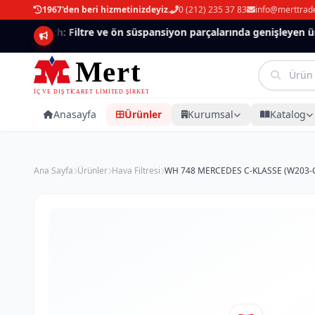
1967'den beri hizmetinizdeyiz.
0 (212) 235 37 83
info@merttrad
Mannlich: Filtre ve ön süspansiyon parçalarında genişleyen ürün
Anasayfa
Ürünler
Kurumsal
Katalog
Ana Sayfa
Ürünler
Hava Filtresi