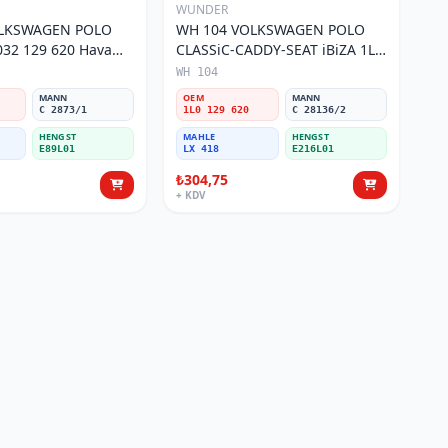
WUNDER
OLKSWAGEN POLO
WH 104 VOLKSWAGEN POLO
32 129 620 Hava
CLASSiC-CADDY-SEAT iBiZA 1L0
129 620 Hava Filtresi
WH 104
MANN
OEM
MANN
C 2873/1
1L0 129 620
C 28136/2
HENGST
MAHLE
HENGST
E89L01
LX 418
E216L01
₺304,75
+ KDV