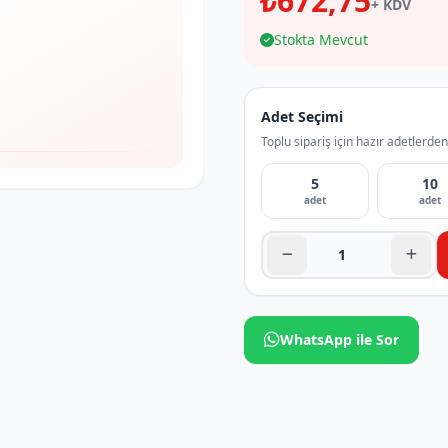
₺672,75
+ KDV
Stokta Mevcut
Adet Seçimi
Toplu sipariş için hazır adetlerden
5
10
adet
adet
WhatsApp ile Sor