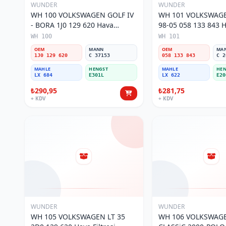
WUNDER
WUNDER
WH 100 VOLKSWAGEN GOLF IV
WH 101 VOLKSWAGE
- BORA 1J0 129 620 Hava
98-05 058 133 843 Ha
Filtresi
WH 100
WH 101
OEM
MANN
OEM
MA
1J0 129 620
C 37153
058 133 843
C 2
MAHLE
HENGST
MAHLE
HEN
LX 684
E301L
LX 622
E20
₺290,95
₺281,75
+ KDV
+ KDV
WUNDER
WUNDER
WH 105 VOLKSWAGEN LT 35
WH 106 VOLKSWAG