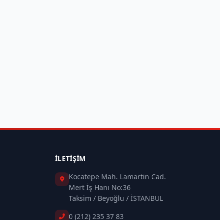
İLETIŞIM
Kocatepe Mah. Lamartin Cad.
Mert İş Hanı No:36
Taksim / Beyoğlu / İSTANBUL
0 (212) 235 37 83