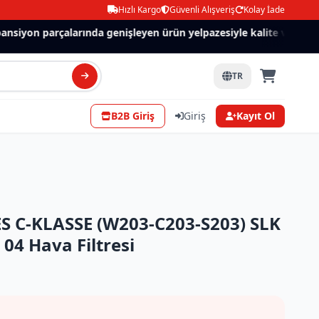
Hızlı Kargo
Güvenli Alışveriş
Kolay İade
siyon parçalarında genişleyen ürün yelpazesiyle kalite ve güven.
TR
B2B Giriş
Giriş
Kayıt Ol
 C-KLASSE (W203-C203-S203) SLK
 04 Hava Filtresi