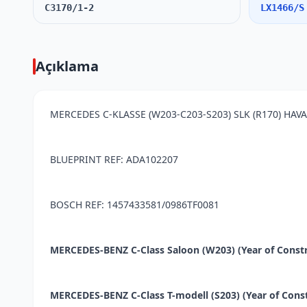
C3170/1-2
LX1466/S
Açıklama
MERCEDES C-KLASSE (W203-C203-S203) SLK (R170) HAVA
BLUEPRINT REF: ADA102207
BOSCH REF: 1457433581/0986TF0081
MERCEDES-BENZ C-Class Saloon (W203) (Year of Construc
MERCEDES-BENZ C-Class T-modell (S203) (Year of Constr