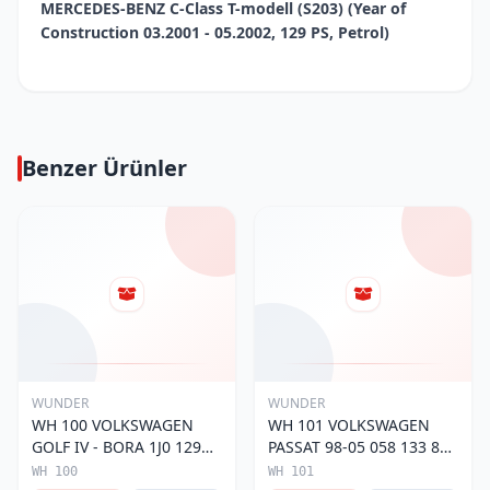
MERCEDES-BENZ C-Class T-modell (S203) (Year of
Construction 03.2001 - 05.2002, 129 PS, Petrol)
Benzer Ürünler
WUNDER
WUNDER
WH 100 VOLKSWAGEN
WH 101 VOLKSWAGEN
GOLF IV - BORA 1J0 129
PASSAT 98-05 058 133 843
620 Hava Filtresi
Hava Filtresi
WH 100
WH 101