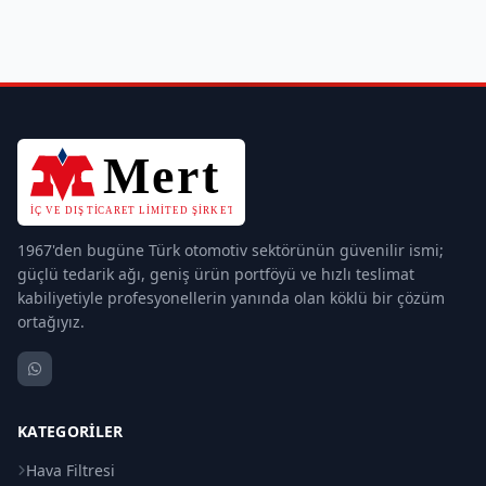
1967'den bugüne Türk otomotiv sektörünün güvenilir ismi;
güçlü tedarik ağı, geniş ürün portföyü ve hızlı teslimat
kabiliyetiyle profesyonellerin yanında olan köklü bir çözüm
ortağıyız.
KATEGORILER
Hava Filtresi