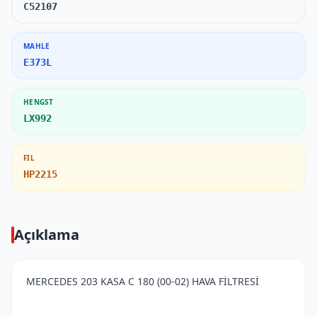
C52107
MAHLE
E373L
HENGST
LX992
FIL
HP2215
Açıklama
MERCEDES 203 KASA C 180 (00-02) HAVA FİLTRESİ