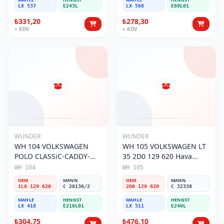
LX 537
E243L
LX 568
E89L01
₺331,20
₺278,30
+ KDV
+ KDV
WUNDER
WUNDER
WH 104 VOLKSWAGEN
WH 105 VOLKSWAGEN LT
POLO CLASSiC-CADDY-
35 2D0 129 620 Hava
SEAT iBiZA 1L0 129 620
Filtresi
WH 104
WH 105
Hava Filtresi
OEM
MANN
OEM
MANN
1L0 129 620
C 28136/2
2D0 129 620
C 32338
MAHLE
HENGST
MAHLE
HENGST
LX 418
E216L01
LX 511
E240L
₺304,75
₺476,10