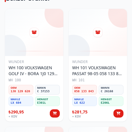
WUNDER
WUNDER
WH 100 VOLKSWAGEN
WH 101 VOLKSWAGEN
GOLF IV - BORA 1J0 129
PASSAT 98-05 058 133 843
620 Hava Filtresi
Hava Filtresi
WH 100
WH 101
OEM
MANN
OEM
MANN
1J0 129 620
C 37153
058 133 843
C 26168
MAHLE
HENGST
MAHLE
HENGST
LX 684
E301L
LX 622
E206L
₺290,95
₺281,75
+ KDV
+ KDV