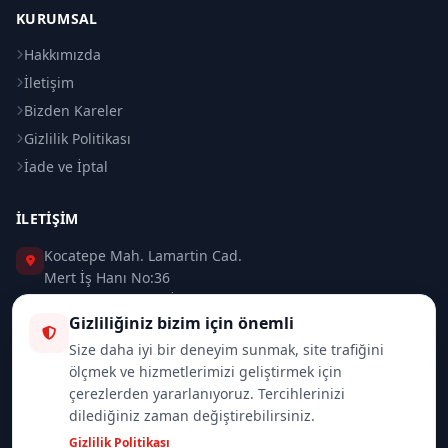
KURUMSAL
Hakkımızda
İletişim
Bizden Kareler
Gizlilik Politikası
İade ve İptal
İLETIŞIM
Kocatepe Mah. Lamartin Cad.
Mert İş Hanı No:36
Taksim / Beyoğlu / İSTANBUL
Gizliliğiniz bizim için önemli
0 (212) 235 37 83
Size daha iyi bir deneyim sunmak, site trafiğini
ölçmek ve hizmetlerimizi geliştirmek için
0 (532) 418 08 46
çerezlerden yararlanıyoruz. Tercihlerinizi
dilediğiniz zaman değiştirebilirsiniz.
info@merttrade.com
Gizlilik Politikası