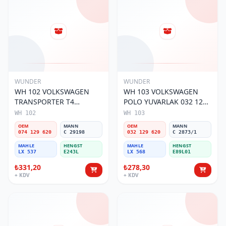
WUNDER
WUNDER
WH 102 VOLKSWAGEN
WH 103 VOLKSWAGEN
TRANSPORTER T4
POLO YUVARLAK 032 129
(SÜNGERSiZ) 074 129 620
620 Hava Filtresi
WH 102
WH 103
Hava Filtresi
OEM
MANN
OEM
MANN
074 129 620
C 29198
032 129 620
C 2873/1
MAHLE
HENGST
MAHLE
HENGST
LX 537
E243L
LX 568
E89L01
₺331,20
₺278,30
+ KDV
+ KDV