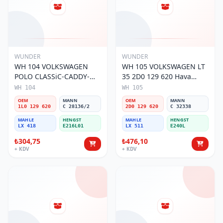
WUNDER
WUNDER
WH 104 VOLKSWAGEN
WH 105 VOLKSWAGEN LT
POLO CLASSiC-CADDY-
35 2D0 129 620 Hava
SEAT iBiZA 1L0 129 620
Filtresi
WH 104
WH 105
Hava Filtresi
OEM
MANN
OEM
MANN
1L0 129 620
C 28136/2
2D0 129 620
C 32338
MAHLE
HENGST
MAHLE
HENGST
LX 418
E216L01
LX 511
E240L
₺304,75
₺476,10
+ KDV
+ KDV