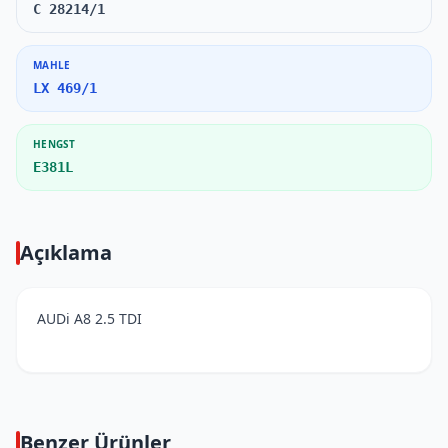
C 28214/1
MAHLE
LX 469/1
HENGST
E381L
Açıklama
AUDi A8 2.5 TDI
Benzer Ürünler