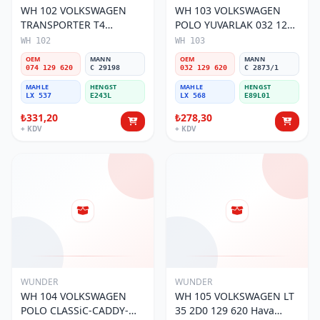
WH 102 VOLKSWAGEN
WH 103 VOLKSWAGEN
TRANSPORTER T4
POLO YUVARLAK 032 129
(SÜNGERSiZ) 074 129 620
620 Hava Filtresi
WH 102
WH 103
Hava Filtresi
OEM
MANN
OEM
MANN
074 129 620
C 29198
032 129 620
C 2873/1
MAHLE
HENGST
MAHLE
HENGST
LX 537
E243L
LX 568
E89L01
₺331,20
₺278,30
+ KDV
+ KDV
WUNDER
WUNDER
WH 104 VOLKSWAGEN
WH 105 VOLKSWAGEN LT
POLO CLASSiC-CADDY-
35 2D0 129 620 Hava