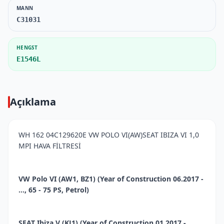
MANN
C31031
HENGST
E1546L
Açıklama
WH 162 04C129620E VW POLO VI(AW)SEAT IBIZA VI 1,0
MPI HAVA FİLTRESİ
VW Polo VI (AW1, BZ1) (Year of Construction 06.2017 -
..., 65 - 75 PS, Petrol)
SEAT Ibiza V (KJ1) (Year of Construction 01.2017 - ...,