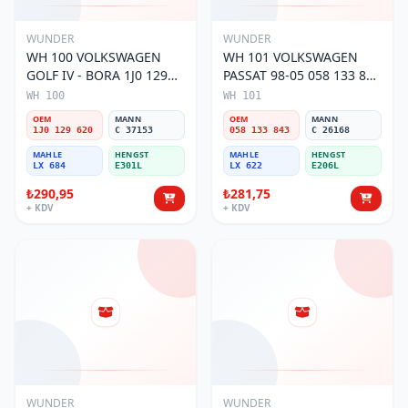
WUNDER
WUNDER
WH 100 VOLKSWAGEN
WH 101 VOLKSWAGEN
GOLF IV - BORA 1J0 129
PASSAT 98-05 058 133 843
620 Hava Filtresi
Hava Filtresi
WH 100
WH 101
OEM
MANN
OEM
MANN
1J0 129 620
C 37153
058 133 843
C 26168
MAHLE
HENGST
MAHLE
HENGST
LX 684
E301L
LX 622
E206L
₺290,95
₺281,75
+ KDV
+ KDV
WUNDER
WUNDER