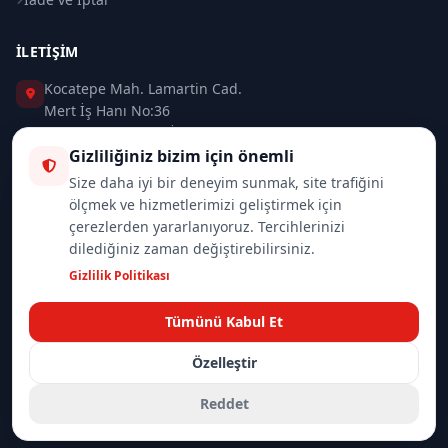
İLETIŞIM
Kocatepe Mah. Lamartin Cad.
Mert İş Hanı No:36
Taksim / Beyoğlu / İSTANBUL
Gizliliğiniz bizim için önemli
0 (212) 235 37 83
Size daha iyi bir deneyim sunmak, site trafiğini
ölçmek ve hizmetlerimizi geliştirmek için
0 (532) 418 08 46
çerezlerden yararlanıyoruz. Tercihlerinizi
dilediğiniz zaman değiştirebilirsiniz.
info@merttrade.com
Gizlilik Politikası
İletişim Sayfası
Tümünü Kabul Et
Özelleştir
© 2026
Mannlich | MertTrade.com
— Tüm hakları saklıdır.
Gizlilik
İade Politikası
Reddet