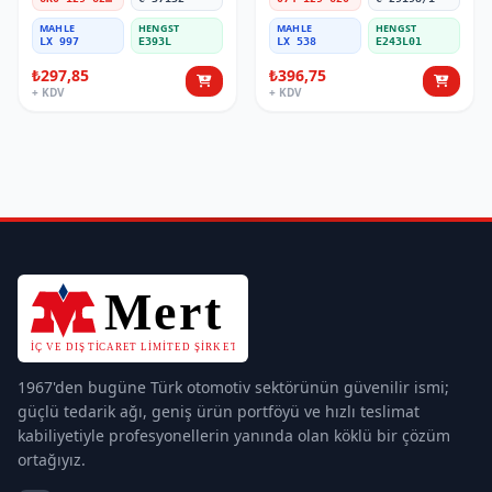
MAHLE
HENGST
MAHLE
HENGST
LX 997
E393L
LX 538
E243L01
₺297,85
₺396,75
+ KDV
+ KDV
1967'den bugüne Türk otomotiv sektörünün güvenilir ismi;
güçlü tedarik ağı, geniş ürün portföyü ve hızlı teslimat
kabiliyetiyle profesyonellerin yanında olan köklü bir çözüm
ortağıyız.