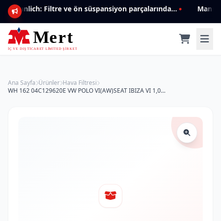
Mannlich: Filtre ve ön süspansiyon parçalarında genişleyen ürün yelpazesiyle kalite ve güven.
Ana Sayfa
Ürünler
Hava Filtresi
WH 162 04C129620E VW POLO VI(AW)SEAT IBIZA VI 1,0 MPI HAVA FİLTRESİ