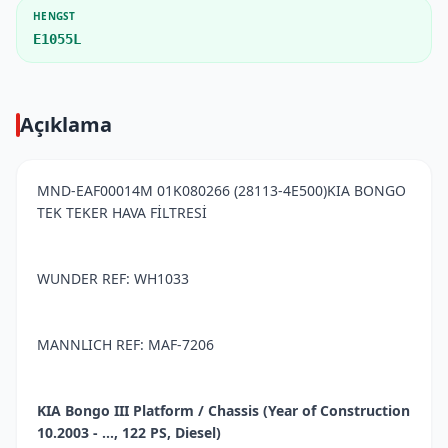
HENGST
E1055L
Açıklama
MND-EAF00014M 01K080266 (28113-4E500)KIA BONGO
TEK TEKER HAVA FİLTRESİ
WUNDER REF: WH1033
MANNLICH REF: MAF-7206
KIA Bongo III Platform / Chassis (Year of Construction
10.2003 - ..., 122 PS, Diesel)