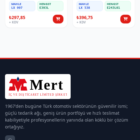
MAHLE
HENGST
MAHLE
HENGST
LX 997
E393L
LX 538
E243L01
₺297,85
₺396,75
+ KDV
+ KDV
1967'den bugüne Türk otomotiv sektörünün güvenilir ismi;
güçlü tedarik ağı, geniş ürün portföyü ve hızlı teslimat
kabiliyetiyle profesyonellerin yanında olan köklü bir çözüm
ortağıyız.