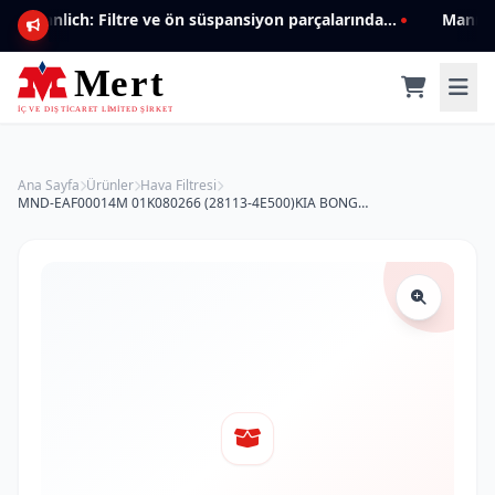
Mannlich: Filtre ve ön süspansiyon parçalarında genişleyen ürün yelpazesiyle kalite ve güven.
Ana Sayfa
Ürünler
Hava Filtresi
MND-EAF00014M 01K080266 (28113-4E500)KIA BONGO TEK TEKER HAVA FİLTRESİ