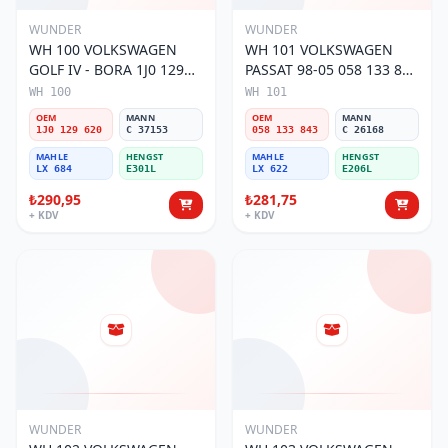
WUNDER
WUNDER
WH 100 VOLKSWAGEN
WH 101 VOLKSWAGEN
GOLF IV - BORA 1J0 129
PASSAT 98-05 058 133 843
620 Hava Filtresi
Hava Filtresi
WH 100
WH 101
OEM
MANN
OEM
MANN
1J0 129 620
C 37153
058 133 843
C 26168
MAHLE
HENGST
MAHLE
HENGST
LX 684
E301L
LX 622
E206L
₺290,95
₺281,75
+ KDV
+ KDV
WUNDER
WUNDER