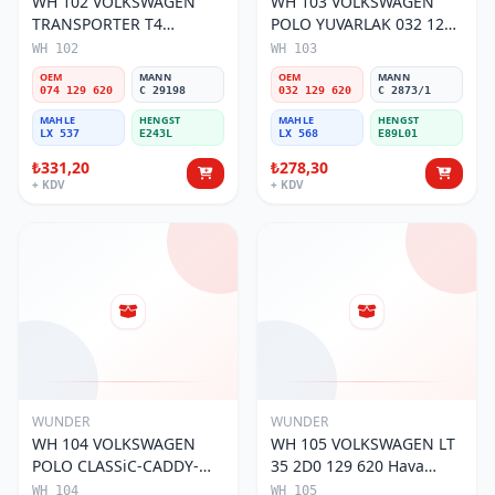
WH 102 VOLKSWAGEN
WH 103 VOLKSWAGEN
TRANSPORTER T4
POLO YUVARLAK 032 129
(SÜNGERSiZ) 074 129 620
620 Hava Filtresi
WH 102
WH 103
Hava Filtresi
OEM
MANN
OEM
MANN
074 129 620
C 29198
032 129 620
C 2873/1
MAHLE
HENGST
MAHLE
HENGST
LX 537
E243L
LX 568
E89L01
₺331,20
₺278,30
+ KDV
+ KDV
WUNDER
WUNDER
WH 104 VOLKSWAGEN
WH 105 VOLKSWAGEN LT
POLO CLASSiC-CADDY-
35 2D0 129 620 Hava
SEAT iBiZA 1L0 129 620
Filtresi
WH 104
WH 105