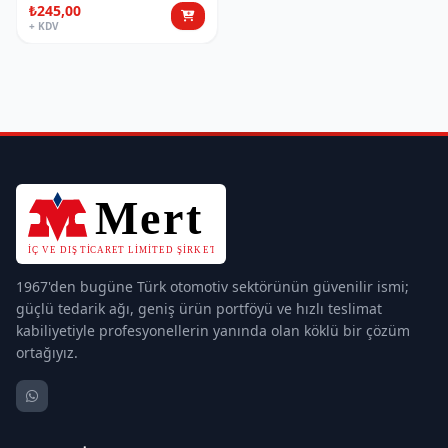
₺245,00
+ KDV
1967'den bugüne Türk otomotiv sektörünün güvenilir ismi;
güçlü tedarik ağı, geniş ürün portföyü ve hızlı teslimat
kabiliyetiyle profesyonellerin yanında olan köklü bir çözüm
ortağıyız.