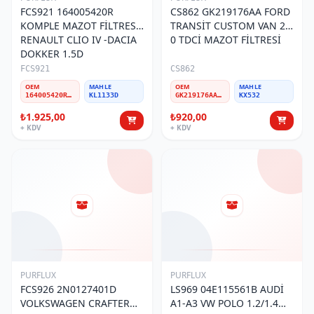
FCS921 164005420R
CS862 GK219176AA FORD
KOMPLE MAZOT FİLTRESİ
TRANSİT CUSTOM VAN 2-
RENAULT CLIO IV -DACIA
0 TDCİ MAZOT FİLTRESİ
DOKKER 1.5D
FCS921
CS862
OEM
MAHLE
OEM
MAHLE
164005420R-164000862R
KL1133D
GK219176AA-GK219C180AC-2005485-2005767-2319885-2358867
KX532
₺1.925,00
₺920,00
+ KDV
+ KDV
PURFLUX
PURFLUX
FCS926 2N0127401D
LS969 04E115561B AUDİ
VOLKSWAGEN CRAFTER
A1-A3 VW POLO 1.2/1.4