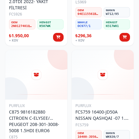
2.0TDI 2022- YAKIT
YAĞ FİLTRESİ
LS969
FİLTRESİ
OEM
MANN
FCS926
04E115561B/D/H/T
W712/95
OEM
HENGST
MAHLE
HENGST
2N0127401Q/2N0127401AA/2N0127401D
H507WK
OC977/1
H317W01
₺1.950,00
₺296,36
+ KDV
+ KDV
PURFLUX
PURFLUX
C875 9816182880
FCS759 16400-JD50A
CITROEN C-ELYSEE/
NISSAN QASHQAI -07 1.5
PEUGEOT 208-301-3008-
RENAULT KOLEOS 2008
FCS759
5008 1.5HDI EURO6
MAZOT FİLTRESİ
OEM
MANN
MAZOT FİLTRESİ
C875
16400-JD50A / 16400-JD52A
WK920/7