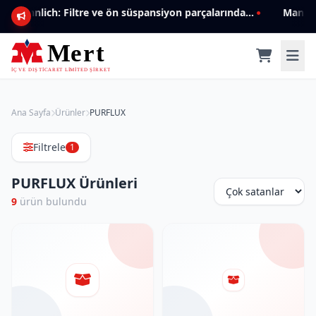
Mannlich: Filtre ve ön süspansiyon parçalarında genişleyen ürün yelpazesiyle kalite ve güven.
Ana Sayfa
Ürünler
PURFLUX
Filtrele
1
PURFLUX Ürünleri
9
ürün bulundu