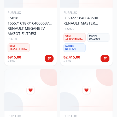
PURFLUX
PURFLUX
CS618
FCS922 164004350R
165571618R/164000637R
RENAULT MASTER
RENAULT MEGANE IV
III(2010-)/TRAFIC III VAN
FCS922
MAZOT FİLTRESİ
(2014-) KOMPLE MAZOT
OEM
MANN
FİLTRESİ
CS618
164004350R/16400-00Q2M/16400-00Q3K
WK12009
OEM
MAHLE
165571618R/164000637R
KL1132D
₺915,00
₺2.415,00
+ KDV
+ KDV
PURFLUX
PURFLUX