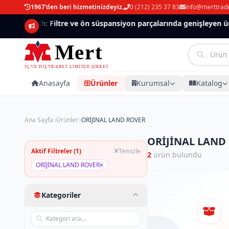
1967'den beri hizmetinizdeyiz.
0 (212) 235 37 83
info@merttrad
Mannlich: Filtre ve ön süspansiyon parçalarında genişleyen ürü
Anasayfa
Ürünler
Kurumsal
Katalog
Ana Sayfa
Ürünler
ORİJİNAL LAND ROVER
ORİJİNAL LAND 
Aktif Filtreler (1)
Temizle
2
ürün bulundu
ORİJİNAL LAND ROVER
×
Kategoriler