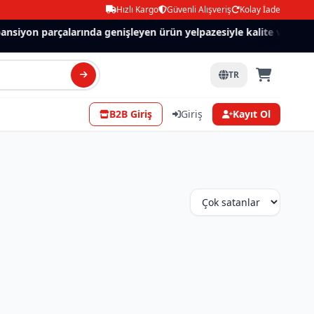
Hızlı Kargo
Güvenli Alışveriş
Kolay İade
ansiyon parçalarında genişleyen ürün yelpazesiyle kalite ve güven
TR
B2B Giriş
Giriş
Kayıt Ol