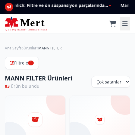
Mannlich: Filtre ve ön süspansiyon parçalarında genişleyen ürün yelpazesiyle kalite ve güven.
Ana Sayfa
Ürünler
MANN FILTER
Filtrele
1
MANN FILTER Ürünleri
83
ürün bulundu