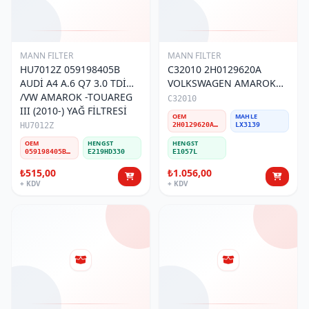
MANN FILTER
MANN FILTER
HU7012Z 059198405B
C32010 2H0129620A
AUDİ A4 A.6 Q7 3.0 TDİ
VOLKSWAGEN AMAROK
/VW AMAROK -TOUAREG
2,0 TDİ Hava Filtresi
C32010
III (2010-) YAĞ FİLTRESİ
OEM
MAHLE
HU7012Z
2H0129620A/2H6129620A/2H0129620D
LX3139
OEM
HENGST
HENGST
059198405B-059115561G
E219HD330
E1057L
₺515,00
₺1.056,00
+ KDV
+ KDV