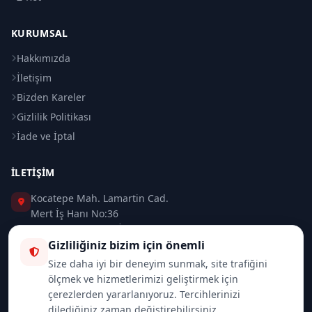
KURUMSAL
Hakkımızda
İletişim
Bizden Kareler
Gizlilik Politikası
İade ve İptal
İLETIŞIM
Kocatepe Mah. Lamartin Cad.
Mert İş Hanı No:36
Taksim / Beyoğlu / İSTANBUL
Gizliliğiniz bizim için önemli
0 (212) 235 37 83
Size daha iyi bir deneyim sunmak, site trafiğini
ölçmek ve hizmetlerimizi geliştirmek için
0 (532) 418 08 46
çerezlerden yararlanıyoruz. Tercihlerinizi
dilediğiniz zaman değiştirebilirsiniz.
info@merttrade.com