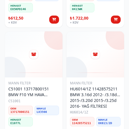
HENGST
HENGST
E85KPD146
H413WK
₺612,50
₺1.722,00
+ KDV
+ KDV
MANN FILTER
MANN FILTER
C51001 13717800151
HU6014/1Z 11428575211
BMW F10 YM HAVA
BMW 3.16d 2012- /3.18d
FİLTRESİ
2015-/3.20d 2015-/3.25d
C51001
2016- YAĞ FİLTRESİ
OEM
MAHLE
13717800151
LX3598
HU6014/1Z
HENGST
OEM
MAHLE
E1077L
11428575211
OX813/2D