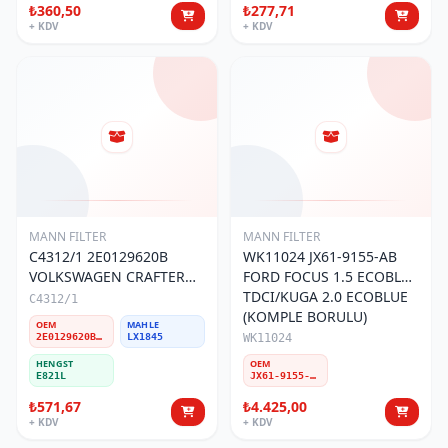
₺360,50
₺277,71
+ KDV
+ KDV
MANN FILTER
MANN FILTER
C4312/1 2E0129620B
WK11024 JX61-9155-AB
VOLKSWAGEN CRAFTER
FORD FOCUS 1.5 ECOBLUE
MERCEDES SPRiNTER II
TDCI/KUGA 2.0 ECOBLUE
C4312/1
Y.M 000 090 2651 HAVA
(KOMPLE BORULU)
OEM
MAHLE
FİLTRESİ
MAZOT FİLTRESİ
2E0129620B / 0000902651
LX1845
WK11024
HENGST
OEM
E821L
JX61-9155-AB/2229478/2362319
₺571,67
₺4.425,00
+ KDV
+ KDV