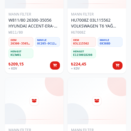
MANN FILTER
MANN FILTER
W811/80 26300-35056
HU7008Z 03L115562
HYUNDAI ACCENT-ERA-
VOLKSWAGEN T6 YAĞ
GETZ BENZİNLİ YAĞ
FİLTRESİ
W811/80
HU7008Z
FİLTRESİ
OEM
MAHLE
OEM
MAHLE
26300-35056/26300-35054/26300-35500/26300-35501/26300-35502
OC205-OC1254
03L115562
OX388D
HENGST
HENGST
H13W01
E115H01D208
₺209,15
₺224,45
+ KDV
+ KDV
MANN FILTER
MANN FILTER