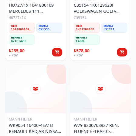
HU727/1x 1041800109
C35154 1K0129620F
MERCEDES 111
VOLKSWAGEN GOLFV
(W124)KASA /SSANGYONG
CADDY JETTA TDİ HAVA
HU727/1X
C35154
1621803009 ACTYON-
FİLTRESİ
OEM
MAHLE
OEM
MAHLE
KORANDO-MUSSO YAĞ
1041800109-1041840425-1041800709-1041840325-1621803009
OX133D
1K0129620F
LX1211
FİLTRESİ
HENGST
HENGST
D21E142H
E488L
₺235,00
₺578,00
+ KDV
+ KDV
MANN FILTER
MANN FILTER
WK9054 16400-4EA1B
W79 8200768927 REN.
RENAULT KADJAR NİSSAN
FLUENCE -TRAFİC-