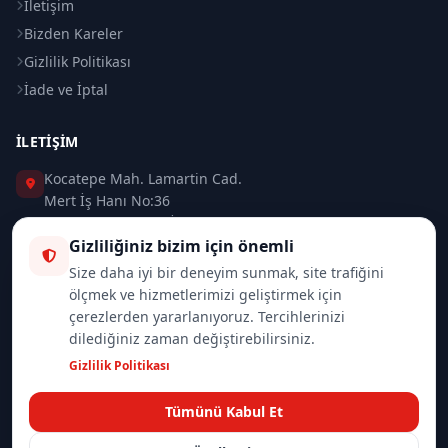
İletişim
Bizden Kareler
Gizlilik Politikası
İade ve İptal
İLETIŞIM
Kocatepe Mah. Lamartin Cad.
Mert İş Hanı No:36
Taksim / Beyoğlu / İSTANBUL
Gizliliğiniz bizim için önemli
0 (212) 235 37 83
Size daha iyi bir deneyim sunmak, site trafiğini
ölçmek ve hizmetlerimizi geliştirmek için
0 (532) 418 08 46
çerezlerden yararlanıyoruz. Tercihlerinizi
dilediğiniz zaman değiştirebilirsiniz.
info@merttrade.com
Gizlilik Politikası
İletişim Sayfası
Tümünü Kabul Et