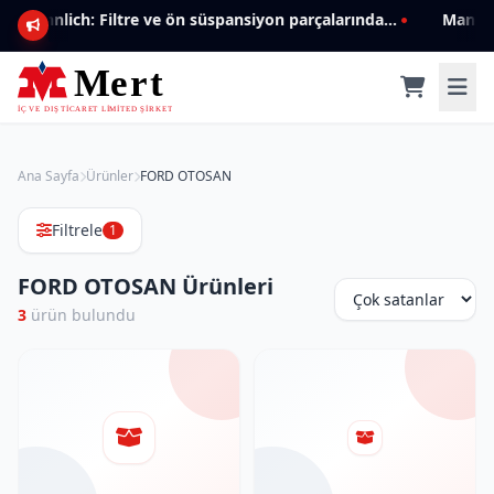
Mannlich: Filtre ve ön süspansiyon parçalarında genişleyen ürün yelpazesiyle kalite ve güven.
Ana Sayfa
Ürünler
FORD OTOSAN
Filtrele
1
FORD OTOSAN Ürünleri
3
ürün bulundu