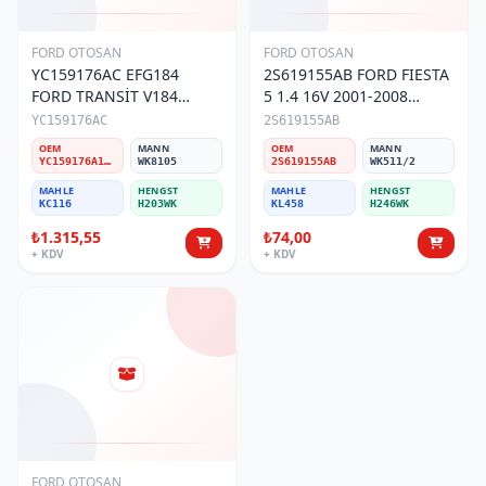
FORD OTOSAN
FORD OTOSAN
YC159176AC EFG184
2S619155AB FORD FIESTA
FORD TRANSİT V184
5 1.4 16V 2001-2008
MAZOT FİLTRESİ ORİJİNAL
BENZİN FİLTRESİ
YC159176AC
2S619155AB
OEM
MANN
OEM
MANN
YC159176A1C/T304690/2C119176AA/YC159176AA/YC159176AC
WK8105
2S619155AB
WK511/2
MAHLE
HENGST
MAHLE
HENGST
KC116
H203WK
KL458
H246WK
₺1.315,55
₺74,00
+ KDV
+ KDV
FORD OTOSAN