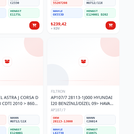
C2330
55207208
HU712/11X
HENGST
MAHLE
HENGST
E1175L
OX553D
E124H01 D202
₺239,42
+ KDV
FILTRON
AP107/7 28113-1J000 HYUNDAI
3 CDTI 2010 > 860
İ20 BENZİNLİ/DİZEL 09> HAVA
esi
FİLTRESİ
AP107/7
MANN
OEM
MANN
HU712/11X
28113-1J000
C26014
HENGST
MAHLE
HENGST
E124H01
LX2739
E1047L