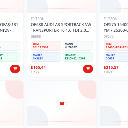
FILTRON
FILTRON
TOFAŞ-131
OE688 AUDI A3 SPORTBACK VW
OP575 1540
NIVA -
TRANSPORTER T6 1.6 TDI 2.0
YM / 26300-
İ
TDI YAĞ FİLTRESİ
I-II YAĞ Fİ
OE688
OP575
N
OEM
MANN
OEM
0
03L115562
HU7008Z
ST
MAHLE
HENGST
MAHLE
01
OX388D
E115H01 D208
OC617
₺165,44
₺215,57
+ KDV
+ KDV