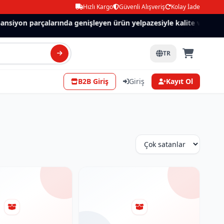
Hızlı Kargo
Güvenli Alışveriş
Kolay İade
siyon parçalarında genişleyen ürün yelpazesiyle kalite ve güven.
TR
B2B Giriş
Giriş
Kayıt Ol