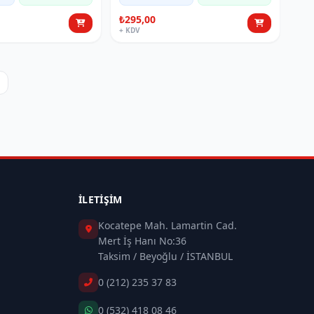
₺295,00
+ KDV
İLETIŞIM
Kocatepe Mah. Lamartin Cad.
Mert İş Hanı No:36
Taksim / Beyoğlu / İSTANBUL
0 (212) 235 37 83
0 (532) 418 08 46