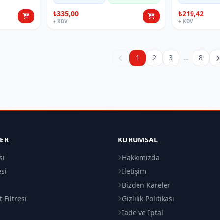
₺335,00
₺219,42
+ KDV
+ KDV
…
1
2
3
8
LER
KURUMSAL
si
Hakkımızda
esi
İletişim
i
Bizden Kareler
 Filtresi
Gizlilik Politikası
İade ve İptal