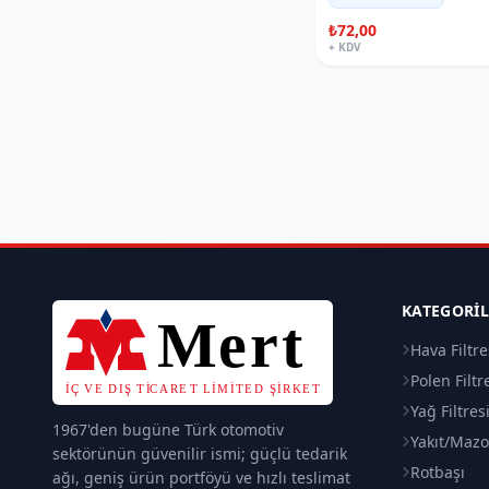
₺72,00
+ KDV
KATEGORI
Hava Filtre
Polen Filtr
Yağ Filtres
1967'den bugüne Türk otomotiv
Yakıt/Mazot
sektörünün güvenilir ismi; güçlü tedarik
Rotbaşı
ağı, geniş ürün portföyü ve hızlı teslimat