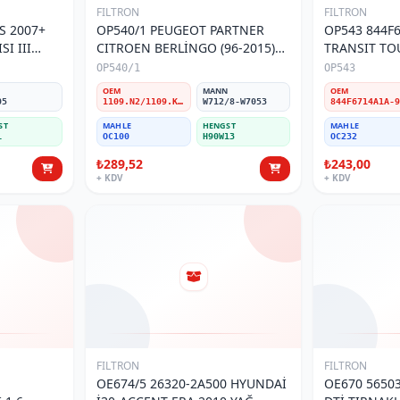
FILTRON
FILTRON
S 2007+
OP540/1 PEUGEOT PARTNER
OP543 844F
I III
CITROEN BERLİNGO (96-2015)
TRANSIT T
YAĞ FİLTRESİ
MK1 YAĞ FİL
OP540/1
OP543
N
OEM
MANN
OEM
05
1109.N2/1109.K1/1109.AP/1109.K2
W712/8-W7053
ST
MAHLE
HENGST
MAHLE
L
OC100
H90W13
OC232
₺289,52
₺243,00
+ KDV
+ KDV
FILTRON
FILTRON
OE674/5 26320-2A500 HYUNDAİ
OE670 5650