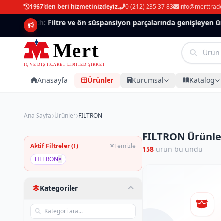
1967'den beri hizmetinizdeyiz.
0 (212) 235 37 83
info@merttrad
Mannlich: Filtre ve ön süspansiyon parçalarında genişleyen ürün
Anasayfa
Ürünler
Kurumsal
Katalog
Ana Sayfa
Ürünler
FILTRON
FILTRON Ürünle
Aktif Filtreler (1)
Temizle
158
ürün bulundu
FILTRON
×
Kategoriler