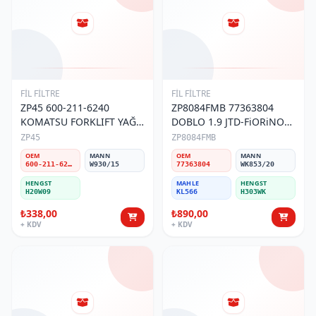
FİL FİLTRE
FİL FİLTRE
ZP45 600-211-6240
ZP8084FMB 77363804
KOMATSU FORKLIFT YAĞ
DOBLO 1.9 JTD-FiORiNO
FİLTRESİ
JTD-PUNTO 1.3 JTD
ZP45
ZP8084FMB
Yakıt/Mazot Filtresi
OEM
MANN
OEM
MANN
600-211-6240/600-211-6241/600-211-6242
W930/15
77363804
WK853/20
HENGST
MAHLE
HENGST
H20W09
KL566
H303WK
₺338,00
₺890,00
+ KDV
+ KDV