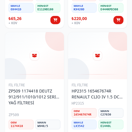
MAHLE
HENGST
MAHLE
HENGST
OX441D
E112HD180
KX420D
E444KPD308
₺65,26
₺220,00
+ KDV
+ KDV
FİL FİLTRE
FİL FİLTRE
ZP509 1174418 DEUTZ
HP2315 165467674R
912/911/1010/1012 SERIE
RENAULT CLIO IV 1.5 DCI
YAĞ FİLTRESİ
HAVA FİLTRESİ
HP2315
OEM
MANN
ZP509
165467674R
C27030
OEM
MANN
MAHLE
HENGST
1174418
W940/5
LX3542
E1440L