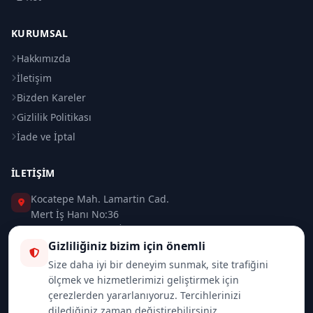
KURUMSAL
Hakkımızda
İletişim
Bizden Kareler
Gizlilik Politikası
İade ve İptal
İLETIŞIM
Kocatepe Mah. Lamartin Cad.
Mert İş Hanı No:36
Taksim / Beyoğlu / İSTANBUL
Gizliliğiniz bizim için önemli
0 (212) 235 37 83
Size daha iyi bir deneyim sunmak, site trafiğini
ölçmek ve hizmetlerimizi geliştirmek için
0 (532) 418 08 46
çerezlerden yararlanıyoruz. Tercihlerinizi
dilediğiniz zaman değiştirebilirsiniz.
info@merttrade.com