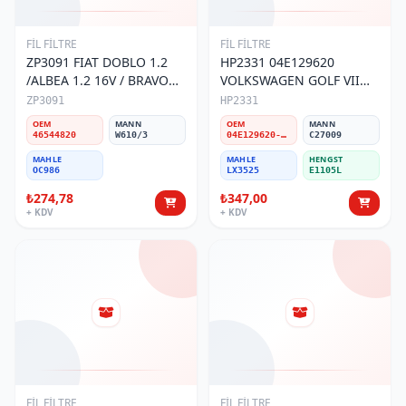
FİL FİLTRE
FİL FİLTRE
ZP3091 FIAT DOBLO 1.2
HP2331 04E129620
/ALBEA 1.2 16V / BRAVO
VOLKSWAGEN GOLF VII
1.2 16V YAĞ FİLTRESİ
1.2 1.4 TSİ HAVA FİLTRESİ
ZP3091
HP2331
OEM
MANN
OEM
MANN
46544820
W610/3
04E129620-04E129611G
C27009
MAHLE
MAHLE
HENGST
OC986
LX3525
E1105L
₺274,78
₺347,00
+ KDV
+ KDV
FİL FİLTRE
FİL FİLTRE