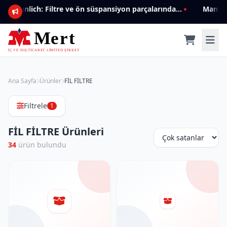
Mannlich: Filtre ve ön süspansiyon parçalarında genişleyen ürün yelpazesiyle kalite ve güven.
Ana Sayfa
Ürünler
FİL FİLTRE
Filtrele
1
FİL FİLTRE Ürünleri
34
ürün bulundu