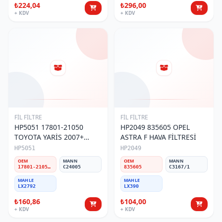
₺224,04
₺296,00
+ KDV
+ KDV
FİL FİLTRE
FİL FİLTRE
HP5051 17801-21050
HP2049 835605 OPEL
TOYOTA YARİS 2007+
ASTRA F HAVA FİLTRESİ
AURİS HAVA FİLTRESİ
HP5051
HP2049
OEM
MANN
OEM
MANN
17801-21050/17801-OD060/17801-0M020/17801-0T030
C24005
835605
C3167/1
MAHLE
MAHLE
LX2792
LX390
₺160,86
₺104,00
+ KDV
+ KDV