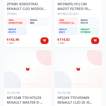
ZP3085 8200257642
MF296(FİL101) CAV
RENAULT CLİO MODÜS
MAZOT FILTRESI FIL
1.2 YAĞ FİLTRESİ
MARKA
ZP3085
MF296(FIL101)
OEM
MANN
OEM
MANN
8200257642
W66
2701E915/26540017/26561117/3405418M2/1841890M91/1901687
P917X
MAHLE
MAHLE
HENGST
OC475
KX23
E75KD42
₺142,46
₺114,82
+ KDV
+ KDV
FİL FİLTRE
FİL FİLTRE
MF1324B 7701475229
HP2243 7701059409
RENAULT MASTER II-
RENAULT CLİO III /II