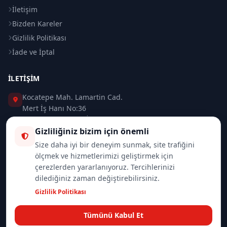
İletişim
Bizden Kareler
Gizlilik Politikası
İade ve İptal
İLETIŞIM
Kocatepe Mah. Lamartin Cad.
Mert İş Hanı No:36
Taksim / Beyoğlu / İSTANBUL
Gizliliğiniz bizim için önemli
0 (212) 235 37 83
Size daha iyi bir deneyim sunmak, site trafiğini
ölçmek ve hizmetlerimizi geliştirmek için
0 (532) 418 08 46
çerezlerden yararlanıyoruz. Tercihlerinizi
dilediğiniz zaman değiştirebilirsiniz.
info@merttrade.com
Gizlilik Politikası
İletişim Sayfası
Tümünü Kabul Et