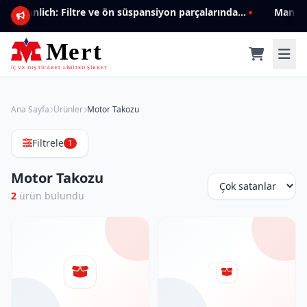
Mannlich: Filtre ve ön süspansiyon parçalarında genişleyen ürün yelpazesiyle kalite ve güven.
Ana Sayfa
Ürünler
Motor Takozu
Filtrele
1
Motor Takozu
2
ürün bulundu