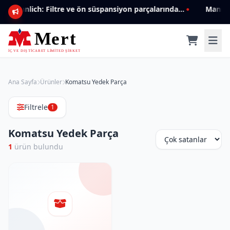
Mannlich: Filtre ve ön süspansiyon parçalarında genişleyen ürün yelpazesiyle kalite ve güven.
Ana Sayfa
Ürünler
Komatsu Yedek Parça
Filtrele
1
Komatsu Yedek Parça
1
ürün bulundu