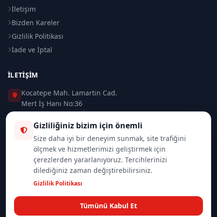
İletişim
Bizden Kareler
Gizlilik Politikası
İade ve İptal
İLETIŞIM
Kocatepe Mah. Lamartin Cad.
Mert İş Hanı No:36
Taksim / Beyoğlu / İSTANBUL
Gizliliğiniz bizim için önemli
0 (212) 235 37 83
Size daha iyi bir deneyim sunmak, site trafiğini
ölçmek ve hizmetlerimizi geliştirmek için
0 (532) 418 08 46
çerezlerden yararlanıyoruz. Tercihlerinizi
dilediğiniz zaman değiştirebilirsiniz.
info@merttrade.com
Gizlilik Politikası
İletişim Sayfası
Tümünü Kabul Et