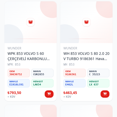
WUNDER
WUNDER
WPK 853 VOLVO S 60
WH 853 VOLVO S 80 2.0 20
ÇERÇEVELİ KARBONLU
V TURBO 9186361 Hava
30630752 Polen Filtresi
Filtresi
WPK 853
WH 853
OEM
MANN
OEM
MANN
30630752
CUK2855
9186361
C 35215
MAHLE
HENGST
MAHLE
HENGST
E1916LC01
LAK54
E462L
LX 637
₺793,50
₺463,45
+ KDV
+ KDV