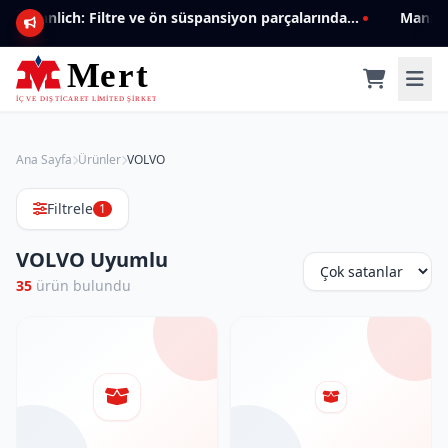
Mannlich: Filtre ve ön süspansiyon parçalarında genişleyen ürün yelpazesiyle kalite ve güven.
Ana Sayfa
Ürünler
VOLVO
Filtrele
1
VOLVO Uyumlu
35
ürün bulundu