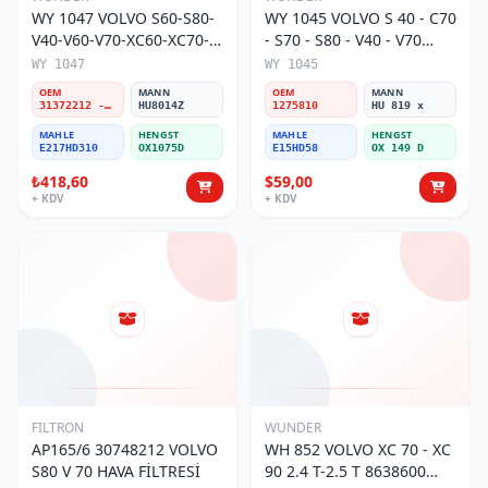
WY 1047 VOLVO S60-S80-
WY 1045 VOLVO S 40 - C70
V40-V60-V70-XC60-XC70-
- S70 - S80 - V40 - V70
XC90 31372212 -
1275810 Yağ Filtresi
WY 1047
WY 1045
31372214 Yağ Filtresi
OEM
MANN
OEM
MANN
31372212 - 31372214
HU8014Z
1275810
HU 819 x
MAHLE
HENGST
MAHLE
HENGST
E217HD310
OX1075D
E15HD58
OX 149 D
₺418,60
$59,00
+ KDV
+ KDV
FILTRON
WUNDER
AP165/6 30748212 VOLVO
WH 852 VOLVO XC 70 - XC
S80 V 70 HAVA FİLTRESİ
90 2.4 T-2.5 T 8638600