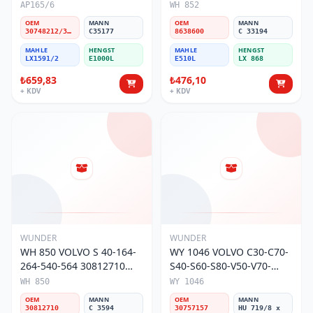
Hava Filtresi
AP165/6
WH 852
OEM
MANN
OEM
MANN
30748212/31370161
C35177
8638600
C 33194
MAHLE
HENGST
MAHLE
HENGST
LX1591/2
E1000L
E510L
LX 868
₺659,83
₺476,10
+ KDV
+ KDV
WUNDER
WUNDER
WH 850 VOLVO S 40-164-
WY 1046 VOLVO C30-C70-
264-540-564 30812710
S40-S60-S80-V50-V70-
Hava Filtresi
XC70-XC90 t5 30757157
WH 850
WY 1046
Yağ Filtresi
OEM
MANN
OEM
MANN
30812710
C 3594
30757157
HU 719/8 x