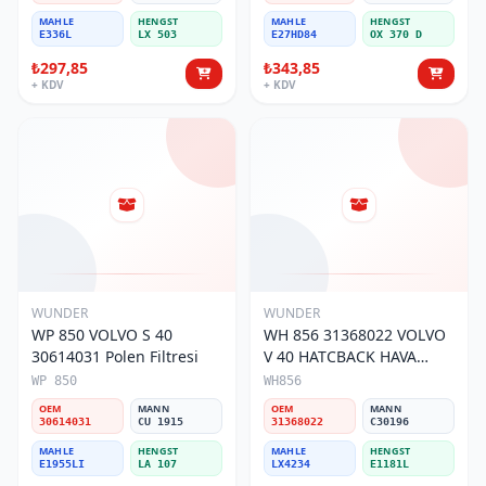
MAHLE
HENGST
MAHLE
HENGST
E336L
LX 503
E27HD84
OX 370 D
₺297,85
₺343,85
+ KDV
+ KDV
WUNDER
WUNDER
WP 850 VOLVO S 40
WH 856 31368022 VOLVO
30614031 Polen Filtresi
V 40 HATCBACK HAVA
FİLTRESİ
WP 850
WH856
OEM
MANN
OEM
MANN
30614031
CU 1915
31368022
C30196
MAHLE
HENGST
MAHLE
HENGST
E1955LI
LA 107
LX4234
E1181L