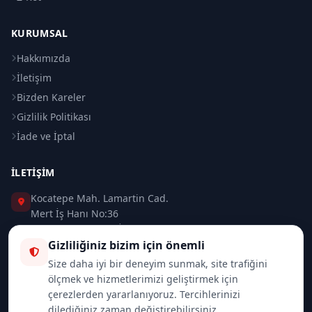
KURUMSAL
Hakkımızda
İletişim
Bizden Kareler
Gizlilik Politikası
İade ve İptal
İLETIŞIM
Kocatepe Mah. Lamartin Cad.
Mert İş Hanı No:36
Taksim / Beyoğlu / İSTANBUL
Gizliliğiniz bizim için önemli
0 (212) 235 37 83
Size daha iyi bir deneyim sunmak, site trafiğini
ölçmek ve hizmetlerimizi geliştirmek için
0 (532) 418 08 46
çerezlerden yararlanıyoruz. Tercihlerinizi
dilediğiniz zaman değiştirebilirsiniz.
info@merttrade.com