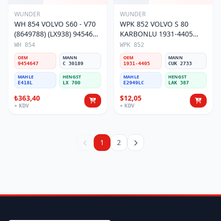
WUNDER
WUNDER
WH 854 VOLVO S60 - V70
WPK 852 VOLVO S 80
(8649788) (LX938) 9454647
KARBONLU 1931-4405
Hava Filtresi
Polen Filtresi
WH 854
WPK 852
OEM
MANN
OEM
MANN
9454647
C 30189
1931-4405
CUK 2733
MAHLE
HENGST
MAHLE
HENGST
E418L
LX 700
E2949LC
LAK 387
₺363,40
$12,05
+ KDV
+ KDV
1
2