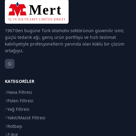
1967'den bugüne Türk otomotiv sektörünün güvenilir ismi;
güçlü tedarik ağı, geniş ürün portföyü ve hızlı teslimat
kabiliyetiyle profesyonellerin yanında olan köklü bir çözüm
ortağıyız.
KATEGORILER
Hava Filtresi
Polen Filtresi
Yağ Filtresi
Yakıt/Mazot Filtresi
Rotbaşı
Z-Rot