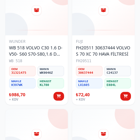
WUNDER
FUJI
WB 518 VOLVO C30 1.6 D-
FH20511 30637444 VOLVO
V50- S60 S70-S80,1.6 D
S 70 XC 70 HAVA FİLTRESİ
31321475 Yakıt/Mazot
WB 518
FH20511
Filtresi
OEM
MANN
OEM
MANN
31321475
WK9046Z
30637444
C24137
MAHLE
HENGST
MAHLE
HENGST
H397WK
KL780
LX1605
E884L
₺986,70
₺72,40
+ KDV
+ KDV