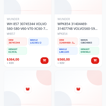
WUNDER
WUNDER
WH 857 30745344 VOLVO
WPK854 31404469-
S60-S80-V60-V70-XC60-70
31407748 VOLVOS60-S90-
3,0 T-3 HAVA FİLTRESİ
V60-V90-XC60-XC90 2,0
WH857
WPK854
POLEN FİLTRESİ
OEM
MAHLE
OEM
MANN
30745344
LX1593/2
31404469-31407748
CUK34003
HENGST
MAHLE
HENGST
E1353L
LAK1185
E4936LC
₺364,00
₺560,00
+ KDV
+ KDV