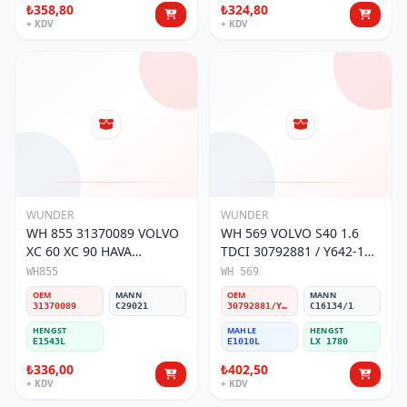
₺358,80
₺324,80
+ KDV
+ KDV
WUNDER
WUNDER
WH 855 31370089 VOLVO
WH 569 VOLVO S40 1.6
XC 60 XC 90 HAVA
TDCI 30792881 / Y642-13-
FİLTRESİ
Z40 Hava Filtresi
WH855
WH 569
OEM
MANN
OEM
MANN
31370089
C29021
30792881/Y642-13-Z40
C16134/1
HENGST
MAHLE
HENGST
E1543L
E1010L
LX 1780
₺336,00
₺402,50
+ KDV
+ KDV