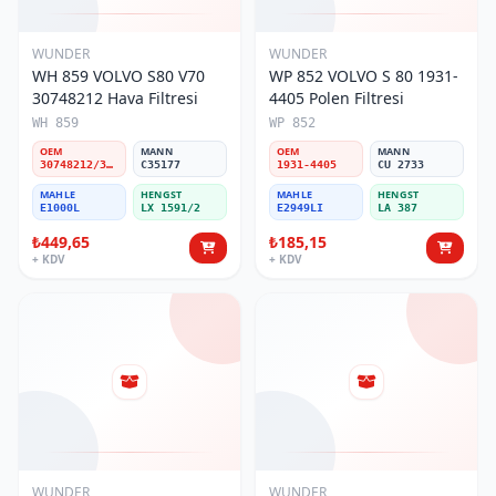
WUNDER
WUNDER
WH 859 VOLVO S80 V70
WP 852 VOLVO S 80 1931-
30748212 Hava Filtresi
4405 Polen Filtresi
WH 859
WP 852
OEM
MANN
OEM
MANN
30748212/31370161
C35177
1931-4405
CU 2733
MAHLE
HENGST
MAHLE
HENGST
E1000L
LX 1591/2
E2949LI
LA 387
₺449,65
₺185,15
+ KDV
+ KDV
WUNDER
WUNDER